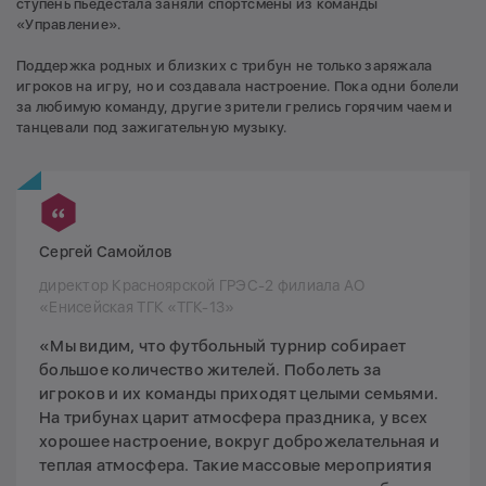
ступень пьедестала заняли спортсмены из команды
«Управление».
Поддержка родных и близких с трибун не только заряжала
игроков на игру, но и создавала настроение. Пока одни болели
за любимую команду, другие зрители грелись горячим чаем и
танцевали под зажигательную музыку.
Сергей Самойлов
директор Красноярской ГРЭС-2 филиала АО
«Енисейская ТГК «ТГК-13»
«Мы видим, что футбольный турнир собирает
большое количество жителей. Поболеть за
игроков и их команды приходят целыми семьями.
На трибунах царит атмосфера праздника, у всех
хорошее настроение, вокруг доброжелательная и
теплая атмосфера. Такие массовые мероприятия