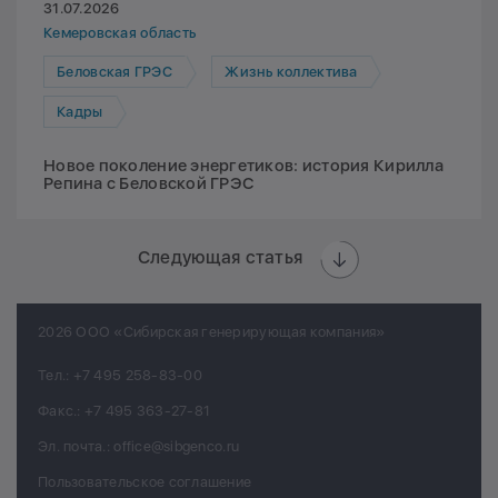
31.07.2026
Кемеровская область
Беловская ГРЭС
Жизнь коллектива
Кадры
Новое поколение энергетиков: история Кирилла
Репина с Беловской ГРЭС
Следующая статья
2026 ООО «Сибирская генерирующая компания»
Тел.:
+7 495 258-83-00
Факс.:
+7 495 363-27-81
Эл. почта.:
office@sibgenco.ru
Пользовательское соглашение