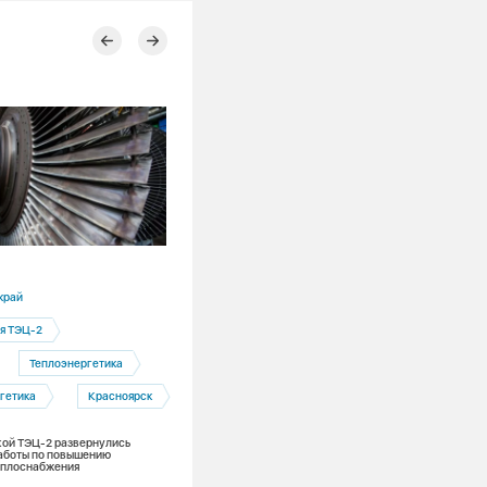
17.07.2026
край
Новосибирская область
я ТЭЦ-2
Новосибирск
Подготовка к 
Теплоэнергетика
Новосибирские теплоэнергетики назв
управляющие компании — лидеров в
гетика
Красноярск
подготовке к зиме
ой ТЭЦ-2 развернулись
аботы по повышению
еплоснабжения