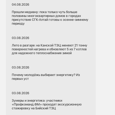
04.08.2026
Прошли медиану: пока только чуть больше
половины многоквартирных домов в городах
присутствия СГК-Алтай готовы к осенне-зимнему
периоду
03.08.2026
Лето в разгаре: на Канской ТЭЦ меняют 21 тонну
поверхностей нагрева и обновляют 5 из 7 котлов
для надежного теплоснабжения зимой
07.07.2026
03.08.2026
Красноярский край
Почему молодёжь выбирает энергетику? Из
вые сети
Теплоэнергетика
первых уст
Электроэнергетика
но
03.08.2026
Экология
Ремонты
Зумеры и энергетика: участники
«Профкоманд.ФМ» проходят экскурсионную
Глава Красноярска оценил модернизацию
теплоэнергетики города и подготовку к
стажировку на Бийский ТЭЦ
новому отопительному сезону