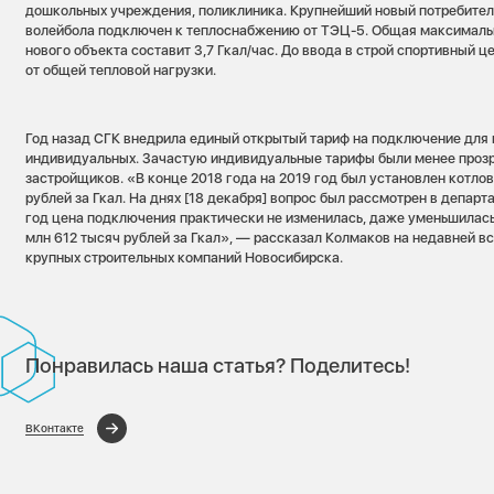
дошкольных учреждения, поликлиника. Крупнейший новый потребител
волейбола подключен к теплоснабжению от ТЭЦ-5. Общая максималь
нового объекта составит 3,7 Гкал/час. До ввода в строй спортивный 
от общей тепловой нагрузки.
Год назад СГК внедрила единый открытый тариф на подключение для 
индивидуальных. Зачастую индивидуальные тарифы были менее прозр
застройщиков. «В конце 2018 года на 2019 год был установлен котлов
рублей за Гкал. На днях [18 декабря] вопрос был рассмотрен в департ
год цена подключения практически не изменилась, даже уменьшилась 
млн 612 тысяч рублей за Гкал», — рассказал Колмаков на недавней в
крупных строительных компаний Новосибирска.
Понравилась наша статья? Поделитесь!
ВКонтакте