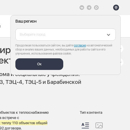
Ваш регион
ы
Меню
Все теги
Выберите город
Продолжая пользоваться сайтом, вы даёте
согласие
на автоматический
бирской области
сбор и анализ ваших данных, необходимых для работы сайта и его
улучшения, использование файлов cookie.
ектов
Ок
ома и социальные учреждения.
3, ТЭЦ-4, ТЭЦ-5 и Барабинской
объектов к теплоснабжению
Тип контента
 встрече с
к теплу 110 объектов общей
 92 договора.