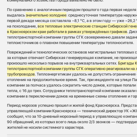
коммунального хозяйства города выявлено не было:
По сравнению с аналогичным периодом прошлого года первая неделя
выдалась
значительно холоднее
: среднесуточная температура наружн
первой декаде месяца составляла −8,1 °C, а в этом году — уже −26,2
на похолодание,
все тепловые электрические станции Сибирской ге
в Красноярском крае работали в рамках утверждённых графиков
. Ди
теплотранспортной компании группы СГК своевременно давали зада
теплоисточников о плавном повышении температуры теплоносителя.
Повреждений и технологических остановов магистральных тепловых с
за которые отвечает Сибирская генерирующая компания, не произошло
произошло несколько порывов на внутриквартальных сетях.
Бригады 
теплотранспортной компании группы СГК оперативно реагировали на
трубопроводов
. Теплоэнергетикам удалось не допустить ограничени
отопления на продолжительное время. Так, при инциденте на улице 
компании за полчаса удалось сократить число домов, которые попали
тепла, с 16 до трех. Сотрудники теплотранспортной компании оказа
компании в переключении домов на временные схемы отопления и го
Период морозов успешно прошел и жилой фонд Красноярска. Предст
управляющей компании Красноярска — технический директор УК «Ж
сообщил, что за 10-дневный морозный период в управляющую компан
90 обращений, из которых всего лишь около 2/3 звонков — подтверди
жителей не носили системного характера.