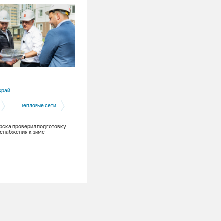
03.08.2026
край
Красноярский край
Тепловые сети
Ремонты
Канская ТЭЦ
Теплоэнергетика
рска проверил подготовку
снабжения к зиме
Лето в разгаре: на Канской ТЭЦ меняю
тонну поверхностей нагрева и обновля
из 7 котлов для надежного теплоснаб
зимой