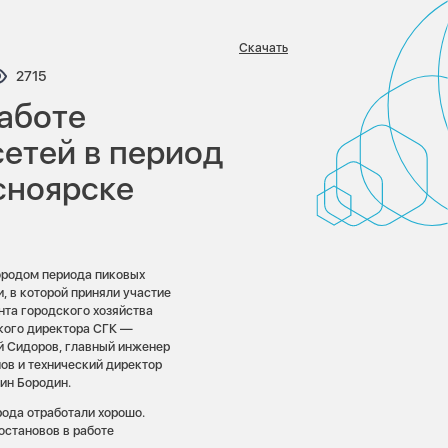
Скачать
ариев:
Просмотров:
2715
работе
сетей в период
сноярске
ородом периода пиковых
, в которой приняли участие
нта городского хозяйства
кого директора СГК —
й Сидоров, главный инженер
ов и технический директор
ин Бородин.
рода отработали хорошо.
остановов в работе