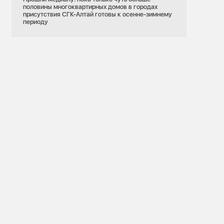
половины многоквартирных домов в городах
присутствия СГК-Алтай готовы к осенне-зимнему
периоду
20.07.2026
Красноярский край
Электрозаправки
Электроэнергетика
Сибирь заряжает
Красноярск
ометра
За год в сети электрозаправок красноярских
ярской ТЭЦ-3
энергетиков объем отпускаемого
электричества вырос на 30%