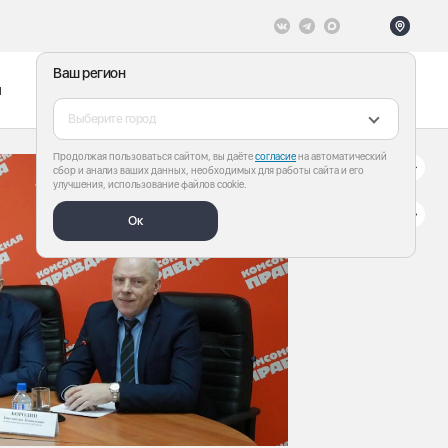
Ваш регион
ы
Меню
Все теги
Выберите город
Продолжая пользоваться сайтом, вы даёте
согласие
на автоматический
сбор и анализ ваших данных, необходимых для работы сайта и его
улучшения, использование файлов cookie.
Ок