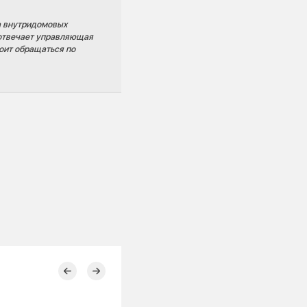
а внутридомовых
х отвечает управляющая
оит обращаться по