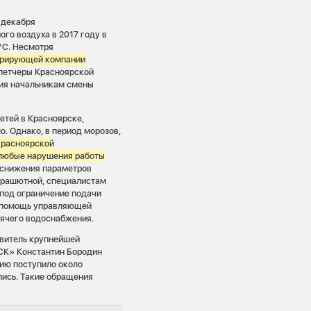
 декабря
ого воздуха в 2017 году в
 °C. Несмотря
нерирующей компании
спетчеры Красноярской
ния начальникам смены
етей в Красноярске,
. Однако, в период морозов,
Красноярской
 любые нарушения работы
я снижения параметров
Парашютной, специалистам
 под ограничение подачи
ли помощь управляющей
рячего водоснабжения.
авитель крупнейшей
СК» Константин Бородин
ию поступило около
лись. Такие обращения