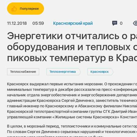
Популярное
11.12.2018
05:59
Красноярский край
Коммент
0
Энергетики отчитались о 
оборудования и тепловых 
пиковых температур в Кра
Теплоснабжение
Теплоэнергетика
Красноярск
Красноярск выдержал первые испытания морозами. О прохождении г
минимальных температур в декабре рассказали на пресс-конференции
начальник отдела энергообеспечения и энергосбережения департаме
администрации Красноярска Сергей Демченко, заместитель техничес
главный инженер по Красноярскому и Абаканскому филиалам Никола
Красноярской теплотранспортной компании группы СГК Дмитрий Иван
управляющей компании «Жилищные системы Красноярска» Констант
В целом, в морозный период, теплоисточники и коммунальные сети го
По словам Сергея Демченко серьезных нарушений и технологических 