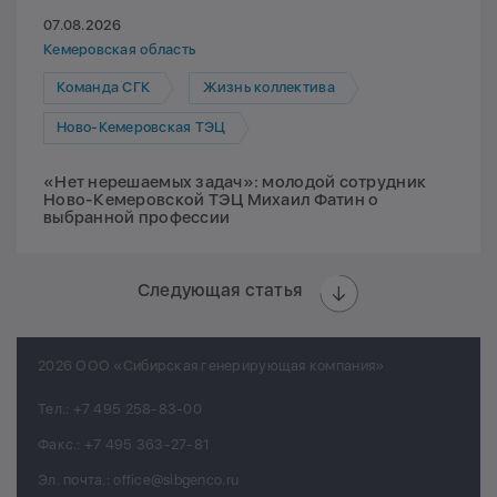
07.08.2026
Кемеровская область
Команда СГК
Жизнь коллектива
Ново-Кемеровская ТЭЦ
«Нет нерешаемых задач»: молодой сотрудник
Ново-Кемеровской ТЭЦ Михаил Фатин о
выбранной профессии
Следующая статья
2026 ООО «Сибирская генерирующая компания»
Тел.:
+7 495 258-83-00
Факс.:
+7 495 363-27-81
Эл. почта.:
office@sibgenco.ru