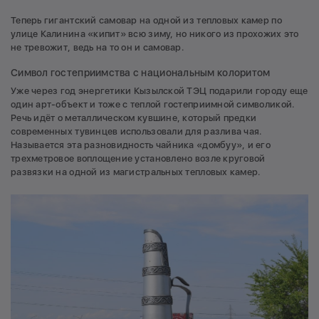
Теперь гигантский самовар на одной из тепловых камер по
улице Калинина «кипит» всю зиму, но никого из прохожих это
не тревожит, ведь на то он и самовар.
Символ гостеприимства с национальным колоритом
Уже через год энергетики Кызылской ТЭЦ подарили городу еще
один арт-объект и тоже с теплой гостеприимной символикой.
Речь идёт о металлическом кувшине, который предки
современных тувинцев использовали для разлива чая.
Называется эта разновидность чайника «домбуу», и его
трехметровое воплощение установлено возле круговой
развязки на одной из магистральных тепловых камер.