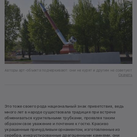
Авторы арт-объекта подчеркивают: они не курят и другим не советуют
Скачать
Это тоже своего рода национальный знак приветствия, ведь
много лет в народе существовала традиция при встрече
обмениваться курительными трубками, проявляя таким
образом свое уважение и почтение к гостю. Красиво
украшенные причудливым орнаментом, изготовленные из
серебра, инкрустированные драгоценными камнями, они