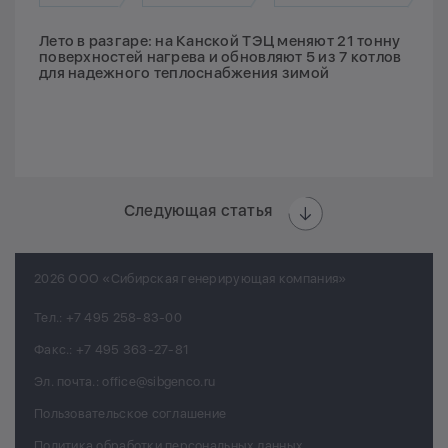
Лето в разгаре: на Канской ТЭЦ меняют 21 тонну
поверхностей нагрева и обновляют 5 из 7 котлов
для надежного теплоснабжения зимой
Следующая статья
2026 ООО «Сибирская генерирующая компания»
Тел.:
+7 495 258-83-00
Факс.:
+7 495 363-27-81
Эл. почта.:
office@sibgenco.ru
Пользовательское соглашение
Политика обработки персональных данных