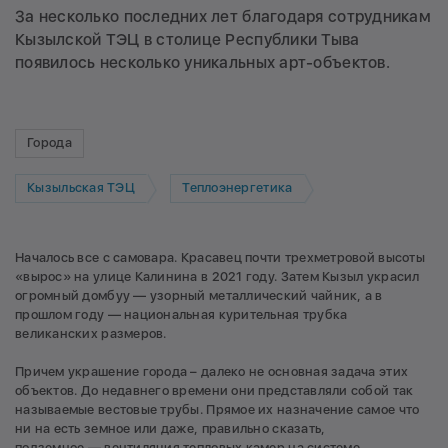
За несколько последних лет благодаря сотрудникам
Кызылской ТЭЦ в столице Республики Тыва
появилось несколько уникальных арт-объектов.
Города
Кызыльская ТЭЦ
Теплоэнергетика
Началось все с самовара. Красавец почти трехметровой высоты
«вырос» на улице Калинина в 2021 году. Затем Кызыл украсил
огромный домбуу — узорный металлический чайник, а в
прошлом году — национальная курительная трубка
великанских размеров.
Причем украшение города – далеко не основная задача этих
объектов. До недавнего времени они представляли собой так
называемые вестовые трубы. Прямое их назначение самое что
ни на есть земное или даже, правильно сказать,
подземное — вентиляция тепловых камер на системе