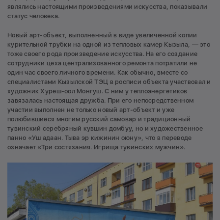
являлись настоящими произведениями искусства, показывали
статус человека.
Новый арт-объект, выполненный в виде увеличенной копии
курительной трубки на одной из тепловых камер Кызыла, — это
тоже своего рода произведение искусства. На его создание
сотрудники цеха централизованного ремонта потратили не
один час своего личного времени. Как обычно, вместе со
специалистами Кызылской ТЭЦ в росписи объекта участвовал и
художник Хуреш-оол Монгуш. С ним у теплоэнергетиков
завязалась настоящая дружба. При его непосредственном
участии выполнен не только новый арт-объект и уже
полюбившиеся многим русский самовар и традиционный
тувинский серебряный кувшин домбуу, но и художественное
панно «Уш адаан. Тыва эр кижинин оюну», что в переводе
означает «Три состязания. Игрища тувинских мужчин».