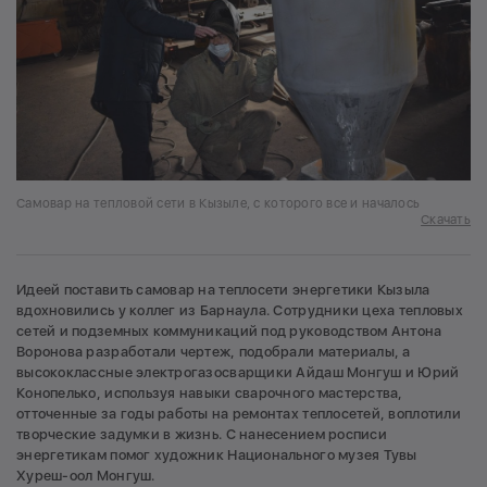
Самовар на тепловой сети в Кызыле, с которого все и началось
Скачать
Идеей поставить самовар на теплосети энергетики Кызыла
вдохновились у коллег из Барнаула. Сотрудники цеха тепловых
сетей и подземных коммуникаций под руководством Антона
Воронова разработали чертеж, подобрали материалы, а
высококлассные электрогазосварщики Айдаш Монгуш и Юрий
Конопелько, используя навыки сварочного мастерства,
отточенные за годы работы на ремонтах теплосетей, воплотили
творческие задумки в жизнь. С нанесением росписи
энергетикам помог художник Национального музея Тувы
Хуреш-оол Монгуш.