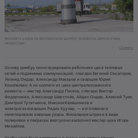
Выковать узоры на великанском домбуу оказалось делом очень
непростым
Скачать
Основу домбуу сконструировали работники цеха тепловых
сетей и подземных коммуникаций, слесари Евгений Сенаторов,
Леонид Ондар, Александр Макаров и сварщик Юрий
Конопелько. А их коллеги из цеха централизованного
ремонта — мастер Александр Песков, слесари Виктор
Федорченко, Александр Шерстнёв, Айдан Ондар, Алексей Туев,
Дмитрий Тутатчиков, Максим Калашников и
электрогазосварщик Радик Куулар, — изготовили и
смонтировали кованые узоры. Финальные штрихи в виде
полировки и покраски виртуозно выполнил мастер цеха Игорь
Михайлов.
Чтобы идея была воплощена в жизнь как можно точнее,