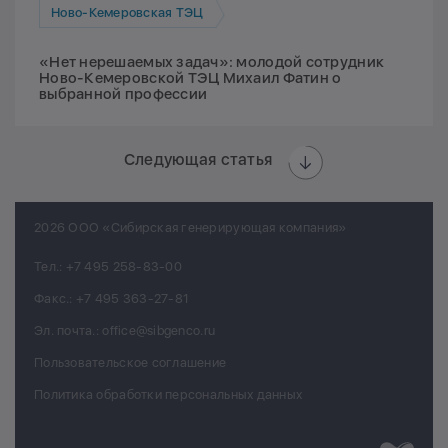
Ново-Кемеровская ТЭЦ
«Нет нерешаемых задач»: молодой сотрудник
Ново-Кемеровской ТЭЦ Михаил Фатин о
выбранной профессии
Следующая статья
2026 ООО «Сибирская генерирующая компания»
Тел.:
+7 495 258-83-00
Факс.:
+7 495 363-27-81
Эл. почта.:
office@sibgenco.ru
Пользовательское соглашение
Политика обработки персональных данных