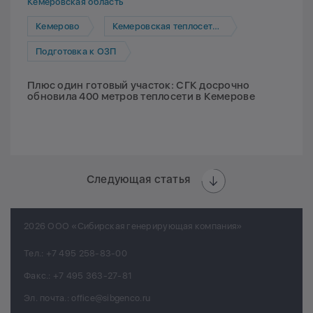
Кемеровская область
Кемерово
Кемеровская теплосетевая компания
Подготовка к ОЗП
Плюс один готовый участок: СГК досрочно
обновила 400 метров теплосети в Кемерове
Следующая статья
2026 ООО «Сибирская генерирующая компания»
Тел.:
+7 495 258-83-00
Факс.:
+7 495 363-27-81
Эл. почта.:
office@sibgenco.ru