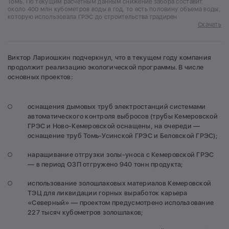
Томь. По текущим расчетным данным снижение забора составит
около 400 млн кубометров воды в год, то есть половину объема воды,
которую использовала ГРЭС до строительства градирен
Скачать
Виктор Лариошкин подчеркнул, что в текущем году компания
продолжит реализацию экологической программы. В числе
основных проектов:
оснащения дымовых труб электростанций системами
автоматического контроля выбросов (трубы Кемеровской
ГРЭС и Ново-Кемеровской оснащены, на очереди —
оснащение труб Томь-Усинской ГРЭС и Беловской ГРЭС);
наращивание отгрузки золы-уноса с Кемеровской ГРЭС
— в период ОЗП отгружено 940 тонн продукта;
использование золошлаковых материалов Кемеровской
ТЭЦ для ликвидации горных выработок карьера
«Северный» — проектом предусмотрено использование
227 тысяч кубометров золошлаков;