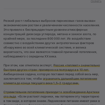
Скачать
Резкий рост глобальных выбросов парниковых газов вызван
экономическим ростом и увеличением численности населения.
Это привело к беспрецедентным уровням атмосферных
концентраций диоксида углерода, метана и закиси азота, по
крайней мере, за последние 800 000 лет. Их воздействие
совместно с воздействием других антропогенных факторов
обнаружено во всей климатической системе, и велика
вероятность, что они являются главной причиной потепления,
наблюдаемого с середины XX века.
При этом, как отметила эксперт,
Россия «теплеет» значительно
быстрее других стран: примерно на полградуса в 10 лет.
Амбициозная задача, которую поставил перед собой весь мир,
заключается в том, чтобы
ограничить дальнейшее потепление
климата до конца текущего века 1,5–2 градусами.
Стремительное потепление приводит к освобождению Арктики
ото льда
. «Если растают ледники, мы потеряем эту территорию
в том виде, в котором знаем. Ледниковое питание имеют реки в