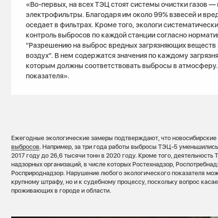
«Во-первых, на всех ТЭЦ стоят системы очистки газов —
электрофильтры. Благодаря им около 99% взвесей и вре
оседает в фильтрах. Кроме того, экологи систематическ
контроль выбросов по каждой станции согласно нормат
"Разрешению на выброс вредных загрязняющих веществ
воздух". В нем содержатся значения по каждому загряз
которым должны соответствовать выбросы в атмосферу.
показателя».
Ежегодные экологические замеры подтверждают, что новосибирски
выбросов
. Например, за три года работы выбросы ТЭЦ-5 уменьшились 
2017 году до 26,6 тысячи тонн в 2020 году. Кроме того, деятельность
надзорных организаций, в числе которых Ростехнадзор, Роспотребнад
Росприроднадзор. Нарушение любого экологического показателя може
крупному штрафу, но и к судебному процессу, поскольку вопрос каса
проживающих в городе и области.