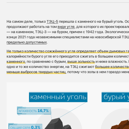
На самом деле, только
ТЭЦ-5
перешла с каменного на бурый уголь. О
продолжают работать на том
виде угля
, для которого их проектирова
— на каменном, ТЭЦ-3 — на буром, причем с 1942 года. Экологическ
конце 2021 года независимыми специалистами на новосибирской ТЭЦ
предельно допустимых
.
Не только количество сожжённого угля определяет объем дымовых га
калорийности бурого угля его приходится сжигать в большем количес
каменного
, по сравнению с бурым,
выше зольность
и ниже влажность. 
одно и то же количество энергии, на ТЭЦ сжигают
большее количеств
меньше выбросов твердых частиц
, потому что золы в нем гораздо мен