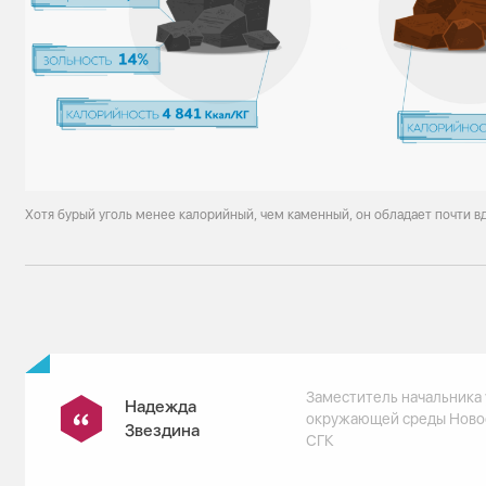
Хотя бурый уголь менее калорийный, чем каменный, он обладает почти 
Заместитель начальника 
Надежда
окружающей среды Ново
Звездина
СГК