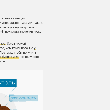
стальные станции
ли изначально: ТЭЦ-2 и ТЭЦ-4
ие замеры, проведенные в
-3, показали значения
ниже
зов.
Из-за низкой
тве, чем каменного. Но
у
Поэтому, чтобы получить
о бурого угля
, но получают
ьше.