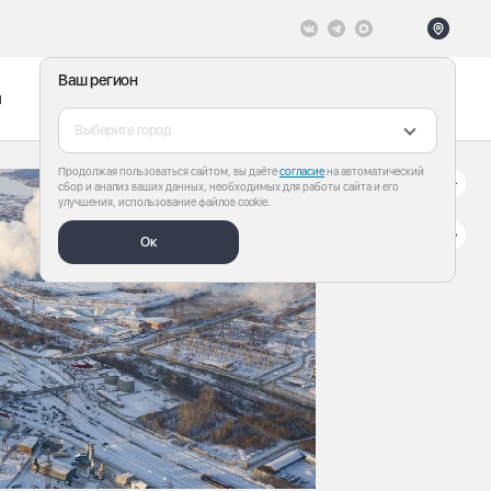
Ваш регион
ы
Меню
Все теги
Выберите город
Продолжая пользоваться сайтом, вы даёте
согласие
на автоматический
сбор и анализ ваших данных, необходимых для работы сайта и его
улучшения, использование файлов cookie.
Ок