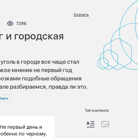
Скачать
мментариев:
Просмотров:
7296
г и городская
голь в городе все чаще стал
акое мнение не первый год
орозками подобные обращения
але разбираемся, правда ли это.
бирск
Тип контента