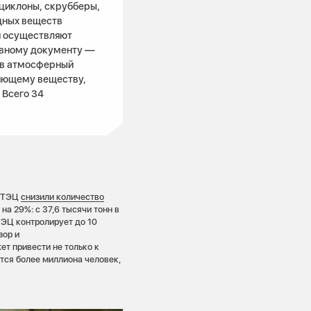
 циклоны, скрубберы,
дных веществ
и осуществляют
ивному документу —
 в атмосферный
няющему веществу,
 Всего 34
е ТЭЦ
снизили
количество
на 29%: с 37,6 тысячи тонн в
 ТЭЦ контролирует до 10
зор и
т привести не только к
ется более миллиона человек,