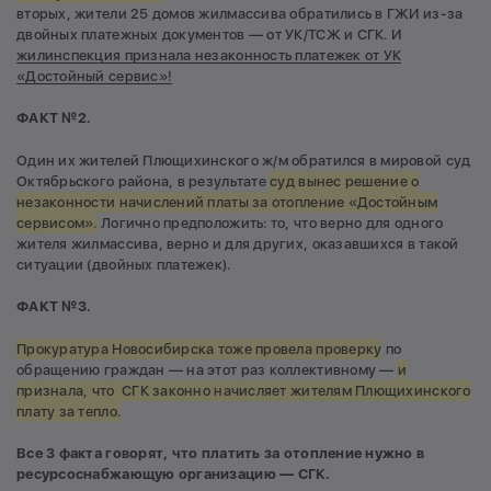
вторых, жители 25 домов жилмассива обратились в ГЖИ из-за
двойных платежных документов — от УК/ТСЖ и СГК. И
жилинспекция признала незаконность платежек от УК
«Достойный сервис»!
ФАКТ №2.
Один их жителей Плющихинского ж/м обратился в мировой суд
Октябрьского района, в результате
суд вынес решение о
незаконности начислений платы за отопление «Достойным
сервисом».
Логично предположить: то, что верно для одного
жителя жилмассива, верно и для других, оказавшихся в такой
ситуации (двойных платежек).
ФАКТ №3.
Прокуратура Новосибирска тоже провела проверку
по
обращению граждан — на этот раз коллективному —
и
признала, что СГК законно начисляет жителям Плющихинского
плату за тепло.
Все 3 факта говорят, что платить за отопление нужно в
ресурсоснабжающую организацию — СГК.