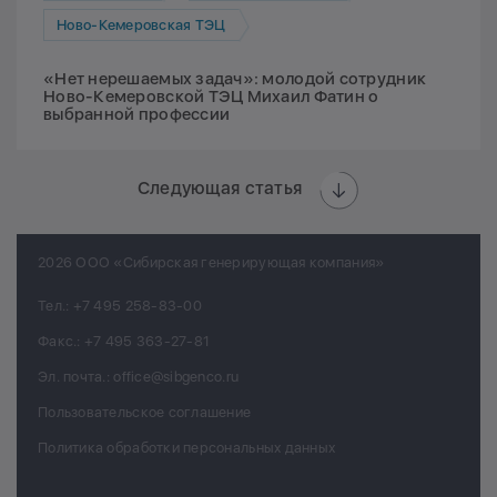
Ново-Кемеровская ТЭЦ
«Нет нерешаемых задач»: молодой сотрудник
Ново-Кемеровской ТЭЦ Михаил Фатин о
выбранной профессии
Следующая статья
2026 ООО «Сибирская генерирующая компания»
Тел.:
+7 495 258-83-00
Факс.:
+7 495 363-27-81
Эл. почта.:
office@sibgenco.ru
Пользовательское соглашение
Политика обработки персональных данных