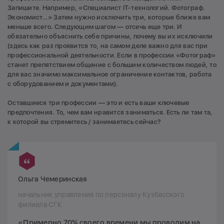
Запишите. Например, «Специалист IT-технологий. Фотограф.
Экономист…» Затем нужно исключить три, которые ближе вам
меньше всего. Следующим шагом — отсечь еще три. И
обязательно объяснить себе причины, почему вы их исключили
(здесь как раз проявится то, на самом деле важно для вас при
профессиональной деятельности. Если в профессии «Фотограф»
станет препятствием общение с большим количеством людей, то
для вас значимо максимальное ограничение контактов, работа
с оборудованием и документами).
Оставшиеся три профессии — это и есть ваши ключевые
предпочтения. То, чем вам нравится заниматься. Есть ли там та,
к которой вы стремитесь / занимаетесь сейчас?
Ольга Чемеринская
начальник управления по персоналу Кузбасского
филиала СГК
«Примерно 70% своего времени мы проводим на