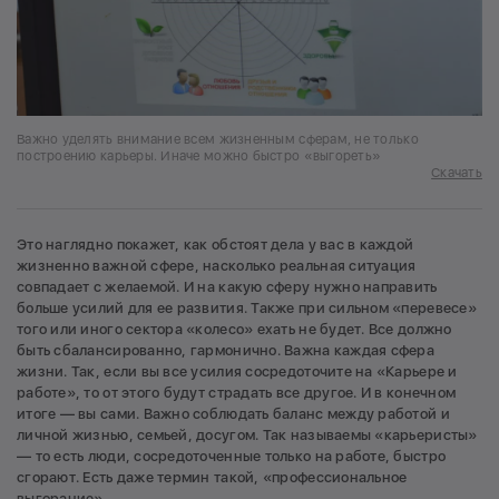
Важно уделять внимание всем жизненным сферам, не только
построению карьеры. Иначе можно быстро «выгореть»
Скачать
Это наглядно покажет, как обстоят дела у вас в каждой
жизненно важной сфере, насколько реальная ситуация
совпадает с желаемой. И на какую сферу нужно направить
больше усилий для ее развития. Также при сильном «перевесе»
того или иного сектора «колесо» ехать не будет. Все должно
быть сбалансированно, гармонично. Важна каждая сфера
жизни. Так, если вы все усилия сосредоточите на «Карьере и
работе», то от этого будут страдать все другое. И в конечном
итоге — вы сами. Важно соблюдать баланс между работой и
личной жизнью, семьей, досугом. Так называемы «карьеристы»
— то есть люди, сосредоточенные только на работе, быстро
сгорают. Есть даже термин такой, «профессиональное
выгорание».