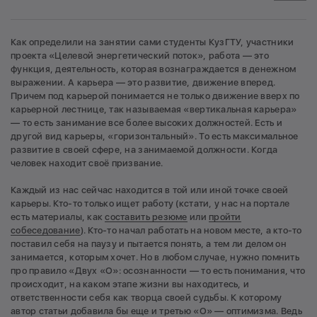
Как определили на занятии сами студенты КузГТУ, участники
проекта «Целевой энергетический поток», работа — это
функция, деятельность, которая вознаграждается в денежном
выражении. А карьера — это развитие, движение вперед.
Причем под карьерой понимается не только движение вверх по
карьерной лестнице, так называемая «вертикальная карьера»
— то есть занимание все более высоких должностей. Есть и
другой вид карьеры, «горизонтальный». То есть максимальное
развитие в своей сфере, на занимаемой должности. Когда
человек находит своё призвание.
Каждый из нас сейчас находится в той или иной точке своей
карьеры. Кто-то только ищет работу (кстати, у нас на портале
есть материалы, как
составить резюме
или
пройти
собеседование
). Кто-то начал работать на новом месте, а кто-то
поставил себя на паузу и пытается понять, а тем ли делом он
занимается, которым хочет. Но в любом случае, нужно помнить
про правило «Двух «О»: осознанности — то есть понимания, что
происходит, на каком этапе жизни вы находитесь, и
ответственности себя как творца своей судьбы. К которому
автор статьи добавила бы еще и третью «О» — оптимизма. Ведь