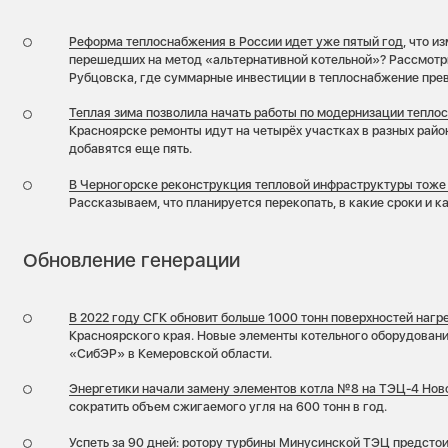
Реформа теплоснабжения в России идет уже пятый год
, что и
перешедших на метод «альтернативной котельной»? Рассмотр
Рубцовска, где суммарные инвестиции в теплоснабжение прев
Теплая зима позволила начать работы по модернизации теплос
Красноярске ремонты идут на четырёх участках в разных район
добавятся еще пять.
В Черногорске реконструкция тепловой инфраструктуры тоже
Рассказываем, что планируется перекопать, в какие сроки и к
Обновление генерации
В 2022 году СГК обновит больше 1000 тонн поверхностей нагр
Красноярского края. Новые элементы котельного оборудовани
«СибЭР» в Кемеровской области.
Энергетики начали замену элементов котла №8 на ТЭЦ-4 Нов
сократить объем сжигаемого угля на 600 тонн в год.
Успеть за 90 дней: ротору турбины Минусинской ТЭЦ предсто