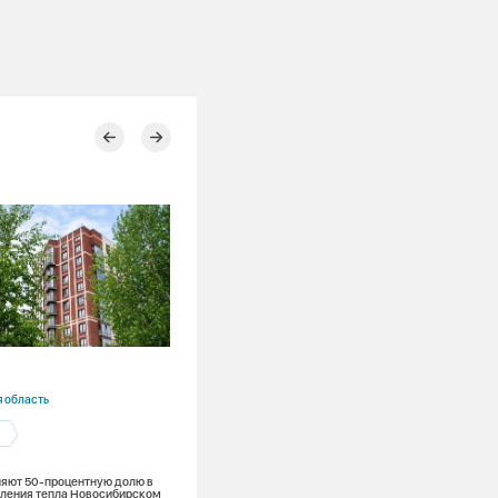
23.07.2026
 область
Красноярский край
и
Красноярская ТЭЦ-2
Ремонты
Теплоэнергетика
яют 50-процентную долю в
бления тепла Новосибирском