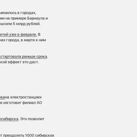
зменилось в городах,
им на примере Барнаула и
ысили 5 млрд рублей.
етей уже в феврале.
В
ах города, в марте к ним
 стартовала раньше срока
.
акой эффект это даст.
ева
на электростанциях
я изготовит филиал АО
осибирска
. Это позволит
ит преодолеть 1000 сибирских