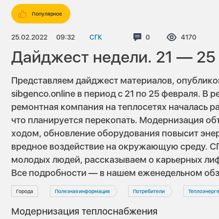
Популярное
25.02.2022
09:32
СГК
Комментариев:
0
Просмотро
4170
Дайджест недели. 21 — 25
Представляем дайджест материалов, опублико
sibgenco.online в период с 21 по 25 февраля. В
ремонтная компания на теплосетях началась ра
что планируется перекопать. Модернизация об
ходом, обновление оборудования повысит эне
вредное воздействие на окружающую среду. С
молодых людей, рассказываем о карьерных лиф
Все подробности — в нашем еженедельном обз
Города
Полезная информация
Потребители
Теплоэнерге
Модернизация теплоснабжения