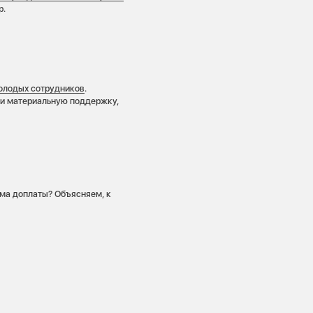
р.
олодых сотрудников
.
 и материальную поддержку,
ма доплаты? Объясняем, к