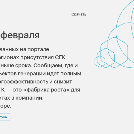
Скачать
в:
 февраля
ванных на портале
 регионах присутствия СГК
ньше срока. Сообщаем, где и
ъектов генерации идет полным
ргоэффективность и снизит
ГК — это «фабрика роста» для
тах в компании.
оре.
тика