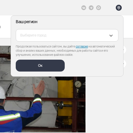
Ваш регион
ы
Меню
Все теги
Выберите город
Продолжая пользоваться сайтом, вы даёте
согласие
на автоматический
сбор и анализ ваших данных, необходимых для работы сайта и его
улучшения, использование файлов cookie.
Ок