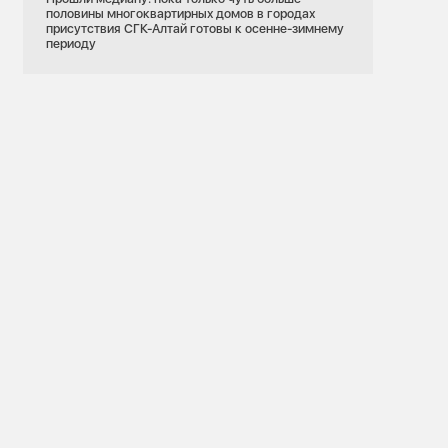
половины многоквартирных домов в городах
присутствия СГК-Алтай готовы к осенне-зимнему
периоду
07.07.2026
Кемеровская область
Кемеровская ГРЭС
Подготовка к ОЗП
Ремонты