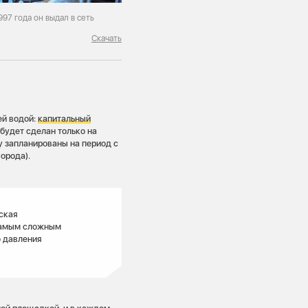
97 года он выдал в сеть
Скачать
ей водой:
капитальный
будет сделан только на
у запланированы на период с
орода).
ская
 самым сложным
о давления