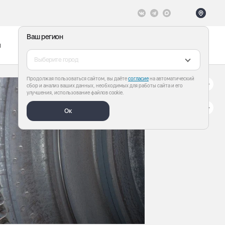
Ваш регион
ы
Меню
Все теги
Выберите город
Продолжая пользоваться сайтом, вы даёте
согласие
на автоматический
сбор и анализ ваших данных, необходимых для работы сайта и его
улучшения, использование файлов cookie.
Ок