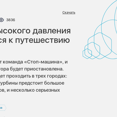
Скачать
тариев:
Просмотров:
3836
высокого давления
ся к путешествию
ит команда «Стоп-машина», и
тора будет приостановлена.
ет проходить в трех городах:
турбины предстоит большое
в, и несколько серьезных
ка