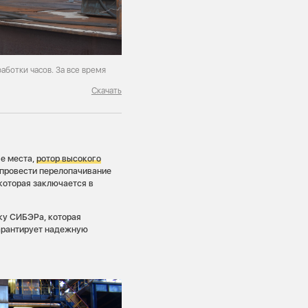
аботки часов. За все время
Скачать
е места,
ротор высокого
 провести перелопачивание
которая заключается в
ку СИБЭРа, которая
гарантирует надежную