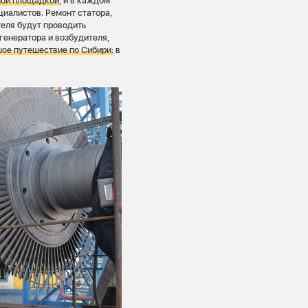
ной площадкой
, и в каждом
иалистов. Ремонт статора,
теля будут проводить
генератора и возбудителя,
шое путешествие по Сибири:
в