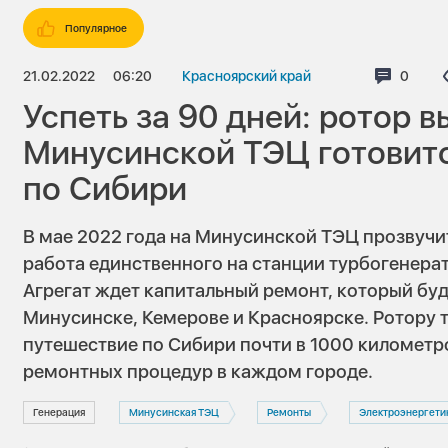
Популярное
21.02.2022
06:20
Красноярский край
Коммен
0
Успеть за 90 дней: ротор 
Минусинской ТЭЦ готовит
по Сибири
В мае 2022 года на Минусинской ТЭЦ прозвуч
работа единственного на станции турбогенера
Агрегат ждет капитальный ремонт, который буд
Минусинске, Кемерове и Красноярске. Ротору 
путешествие по Сибири почти в 1000 километро
ремонтных процедур в каждом городе.
Генерация
Минусинская ТЭЦ
Ремонты
Электроэнергети