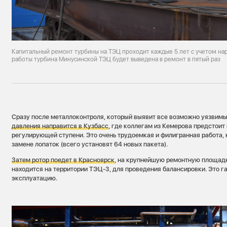
Капитальный ремонт турбины на ТЭЦ проходит каждые 5 лет с учетом нар
работы турбина Минусинской ТЭЦ будет выведена в ремонт в пятый раз
Сразу после металлоконтроля, который выявит все возможно уязвимы
давления направится в Кузбасс
, где коллегам из Кемерова предстоит
регулирующей ступени. Это очень трудоемкая и филигранная работа, 
замене лопаток (всего установят 64 новых пакета).
Затем ротор поедет в Красноярск
, на крупнейшую ремонтную площад
находится на территории ТЭЦ-3, для проведения балансировки. Это 
эксплуатацию.