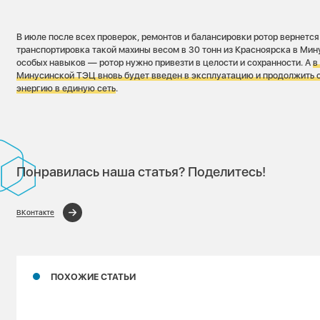
В июле после всех проверок, ремонтов и балансировки ротор вернется
транспортировка такой махины весом в 30 тонн из Красноярска в Мин
особых навыков — ротор нужно привезти в целости и сохранности. А
в
Минусинской ТЭЦ вновь будет введен в эксплуатацию и продолжить 
энергию в единую сеть
.
Понравилась наша статья? Поделитесь!
ВКонтакте
ПОХОЖИЕ СТАТЬИ