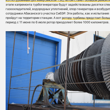
Котлотурбинный цех Минусинской ТЭЦ летом станет большой ремонт
этапе капремонта турбогенератора будут задействованы десятки спец
газоохладителей, водородных уплотнений, опор генератора и возбуди
сотрудники Абаканского участка СибЭР. Эти работы, как и испытания 
пройдут на территории станции. А вот
ротору турбины предстоит боль
период с 11 июня по 6 июля ротор преодолеет более 1000 километров.