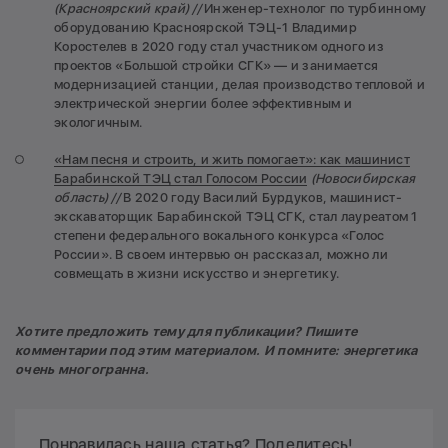
(Красноярский край) //
Инженер-технолог по турбинному
оборудованию Красноярской ТЭЦ-1 Владимир
Коростелев в 2020 году стал участником одного из
проектов «Большой стройки СГК» — и занимается
модернизацией станции, делая производство тепловой и
электрической энергии более эффективным и
экологичным.
«Нам песня и строить, и жить помогает»: как машинист
Барабинской ТЭЦ стал Голосом России
(Новосибирская
область) //
В 2020 году Василий Бурдуков, машинист-
экскаваторщик Барабинской ТЭЦ СГК, стал лауреатом 1
степени федерального вокального конкурса «Голос
России». В своем интервью он рассказал, можно ли
совмещать в жизни искусство и энергетику.
Хотите предложить тему для публикации? Пишите
комментарии под этим материалом. И помните: энергетика
очень многогранна.
Понравилась наша статья? Поделитесь!