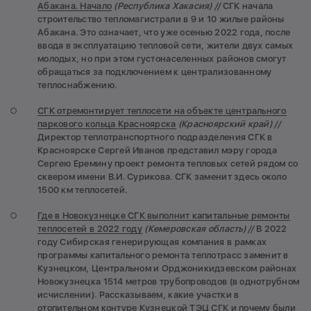
Абакана. Начало
(Республика Хакасия) //
СГК начала
строительство тепломагистрали в 9 и 10 жилые районы
Абакана. Это означает, что уже осенью 2022 года, после
ввода в эксплуатацию тепловой сети, жители двух самых
молодых, но при этом густонаселенных районов смогут
обращаться за подключением к централизованному
теплоснабжению.
СГК отремонтирует теплосети на объекте центрального
паркового кольца Красноярска
(Красноярский край) //
Директор теплотранспортного подразделения СГК в
Красноярске Сергей Иванов представил мэру города
Сергею Еремину проект ремонта тепловых сетей рядом со
сквером имени В.И. Сурикова. СГК заменит здесь около
1500 км теплосетей.
Где в Новокузнецке СГК выполнит капитальные ремонты
теплосетей в 2022 году
(Кемеровская область) //
В 2022
году Сибирская генерирующая компания в рамках
программы капитального ремонта теплотрасс заменит в
Кузнецком, Центральном и Орджоникидзевском районах
Новокузнецка 1514 метров трубопроводов (в однотрубном
исчислении). Рассказываем, какие участки в
отопительном контуре Кузнецкой ТЭЦ СГК и почему были