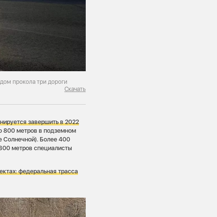
дом прокола три дороги
Скачать
нируется завершить в 2022
о 800 метров в подземном
е Солнечной). Более 400
 300 метров специалисты
ъектах: федеральная трасса