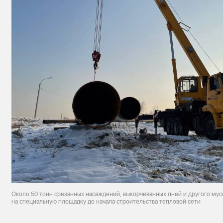
Около 50 тонн срезанных насаждений, выкорчеванных пней и другого мус
на специальную площадку до начала строительства тепловой сети