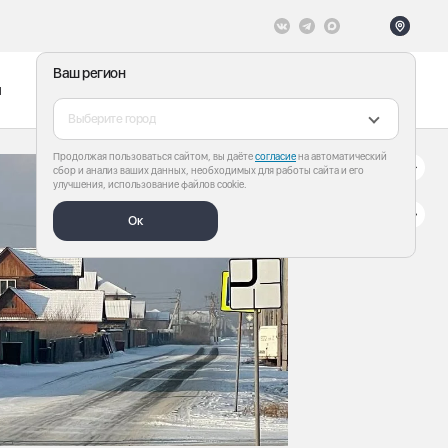
Ваш регион
ы
Меню
Все теги
Выберите город
Продолжая пользоваться сайтом, вы даёте
согласие
на автоматический
сбор и анализ ваших данных, необходимых для работы сайта и его
улучшения, использование файлов cookie.
Ок