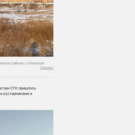
 жилые районы с Абаканом
Скачать
листам СГК пришлось
та кустарниками и