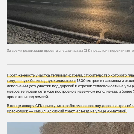
За время реализации проекта специалистам СГК предстоит перейти мето
Протяженность участка тепломагистрали, строительство которого пла
году, — чуть больше двух километров:
1300 метров в наземном и окол
исполнении (это участки под дорогой и отрезок тепловой сети на улиц
метров тепловой сети уже построено в наземном исполнении, и более
проложили под землей.
В конце января СГК приступит к работам по проколу дорог на трех об
Красноярск — Кызыл, Аскизкий тракт и съезд на улице
Ахматовой.