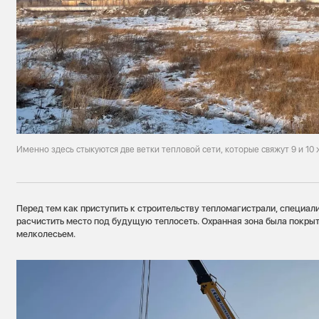
Именно здесь стыкуются две ветки тепловой сети, которые свяжут 9 и 10
Перед тем как приступить к строительству тепломагистрали, специа
расчистить место под будущую теплосеть. Охранная зона была покры
мелколесьем.