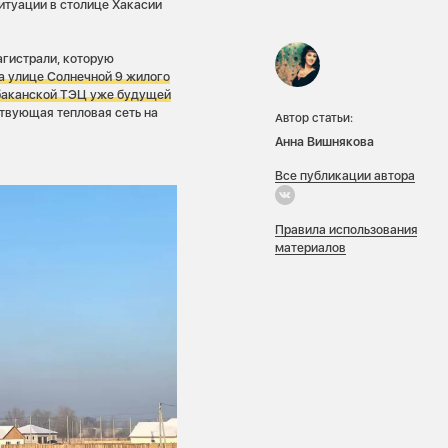
итуации в столице Хакасии
агистрали, которую
а улице Солнечной 9
жилого
Абаканской ТЭЦ уже будущей
твующая тепловая сеть на
Автор статьи:
Анна Вишнякова
Все публикации автора
Правила использования
материалов