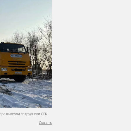
ора вывезли сотрудники СГК
Скачать