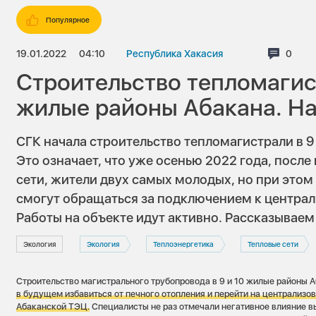
Популярное
19.01.2022
04:10
Республика Хакасия
Комме
0
Строительство тепломагист
жилые районы Абакана. Н
СГК начала строительство тепломагистрали в 9
Это означает, что уже осенью 2022 года, после
сети, жители двух самых молодых, но при это
смогут обращаться за подключением к центра
Работы на объекте идут активно. Рассказываем 
Экология
Экология
Теплоэнергетика
Тепловые сети
Строительство магистрального трубопровода в 9 и 10 жилые районы 
в будущем избавиться от печного отопления и перейти на централизо
Абаканской ТЭЦ.
Специалисты не раз отмечали негативное влияние в