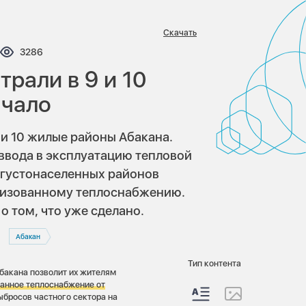
Скачать
нтариев:
Просмотров:
3286
рали в 9 и 10
ачало
 и 10 жилые районы Абакана.
 ввода в эксплуатацию тепловой
м густонаселенных районов
лизованному теплоснабжению.
о том, что уже сделано.
Абакан
Тип контента
Абакана позволит их жителям
ванное теплоснабжение от
ыбросов частного сектора на