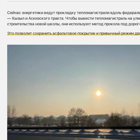
Сейчас энергетики ведут прокладку тепломагистрали вдоль федерал
— Кызыл и Аскизского тракта. Чтобы вывести тепломагистраль на ул
строительства новой школы, они используют метод прокола под дорог
Это позволит сохранить асфальтовое покрытие и привычный режим дв