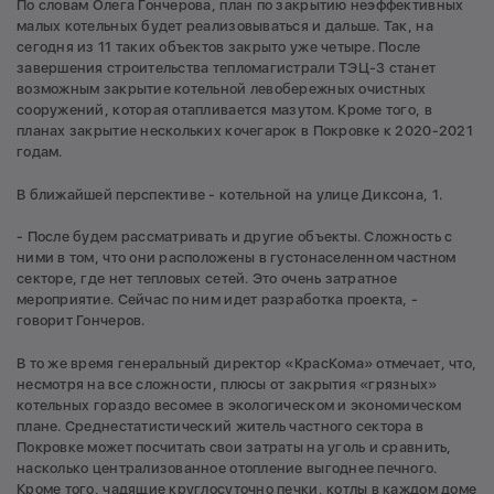
По словам Олега Гончерова, план по закрытию неэффективных
малых котельных будет реализовываться и дальше. Так, на
сегодня из 11 таких объектов закрыто уже четыре. После
завершения строительства тепломагистрали ТЭЦ-3 станет
возможным закрытие котельной левобережных очистных
сооружений, которая отапливается мазутом. Кроме того, в
планах закрытие нескольких кочегарок в Покровке к 2020-2021
годам.
В ближайшей перспективе - котельной на улице Диксона, 1.
- После будем рассматривать и другие объекты. Сложность с
ними в том, что они расположены в густонаселенном частном
секторе, где нет тепловых сетей. Это очень затратное
мероприятие. Сейчас по ним идет разработка проекта, -
говорит Гончеров.
В то же время генеральный директор «КрасКома» отмечает, что,
несмотря на все сложности, плюсы от закрытия «грязных»
котельных гораздо весомее в экологическом и экономическом
плане. Среднестатистический житель частного сектора в
Покровке может посчитать свои затраты на уголь и сравнить,
насколько централизованное отопление выгоднее печного.
Кроме того, чадящие круглосуточно печки, котлы в каждом доме