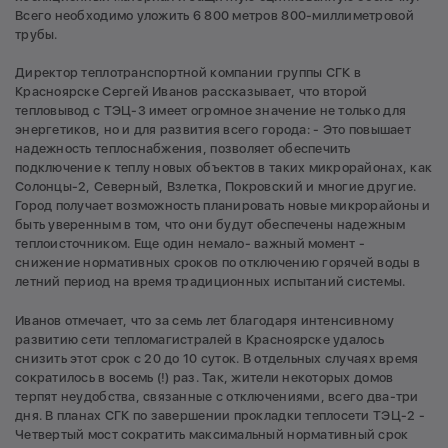
Всего необходимо уложить 6 800 метров 800-миллиметровой
трубы.
Директор теплотранспортной компании группы СГК в
Красноярске Сергей Иванов рассказывает, что второй
тепловывод с ТЭЦ-3 имеет огромное значение не только для
энергетиков, но и для развития всего города: - Это повышает
надежность теплоснабжения, позволяет обеспечить
подключение к теплу новых объектов в таких микрорайонах, как
Солонцы-2, Северный, Взлетка, Покровский и многие другие.
Город получает возможность планировать новые микрорайоны и
быть уверенным в том, что они будут обеспечены надежным
теплоисточником. Еще один немало- важный момент -
снижение нормативных сроков по отключению горячей воды в
летний период на время традиционных испытаний системы.
Иванов отмечает, что за семь лет благодаря интенсивному
развитию сети тепломагистралей в Красноярске удалось
снизить этот срок с 20 до 10 суток. В отдельных случаях время
сократилось в восемь (!) раз. Так, жители некоторых домов
терпят неудобства, связанные с отключениями, всего два-три
дня. В планах СГК по завершении прокладки теплосети ТЭЦ-2 -
Четвертый мост сократить максимальный нормативный срок