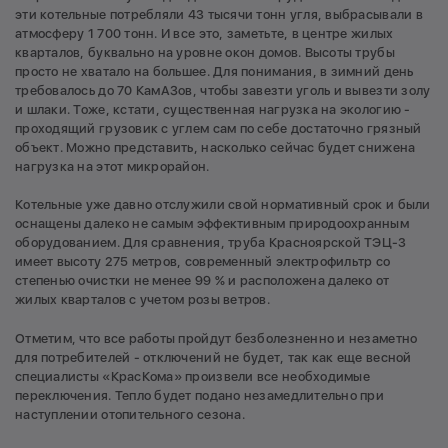
эти котельные потребляли 43 тысячи тонн угля, выбрасывали в
атмосферу 1 700 тонн. И все это, заметьте, в центре жилых
кварталов, буквально на уровне окон домов. Высоты трубы
просто не хватало на большее. Для понимания, в зимний день
требовалось до 70 КамАЗов, чтобы завезти уголь и вывезти золу
и шлаки. Тоже, кстати, существенная нагрузка на экологию -
проходящий грузовик с углем сам по себе достаточно грязный
объект. Можно представить, насколько сейчас будет снижена
нагрузка на этот микрорайон.
Котельные уже давно отслужили свой нормативный срок и были
оснащены далеко не самым эффективным природоохранным
оборудованием. Для сравнения, труба Красноярской ТЭЦ-3
имеет высоту 275 метров, современный электрофильтр со
степенью очистки не менее 99 % и расположена далеко от
жилых кварталов с учетом розы ветров.
Отметим, что все работы пройдут безболезненно и незаметно
для потребителей - отключений не будет, так как еще весной
специалисты «КрасКома» произвели все необходимые
переключения. Тепло будет подано незамедлительно при
наступлении отопительного сезона.