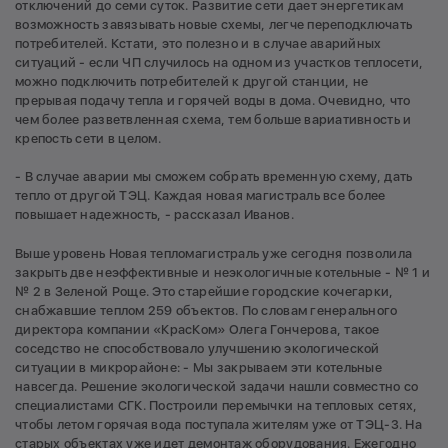
отключений до семи суток. Развитие сети дает энергетикам
возможность завязывать новые схемы, легче переподключать
потребителей. Кстати, это полезно и в случае аварийных
ситуаций - если ЧП случилось на одном из участков теплосети,
можно подключить потребителей к другой станции, не
прерывая подачу тепла и горячей воды в дома. Очевидно, что
чем более разветвленная схема, тем больше вариативность и
крепость сети в целом.
- В случае аварии мы сможем собрать временную схему, дать
тепло от другой ТЭЦ. Каждая новая магистраль все более
повышает надежность, - рассказал Иванов.
Выше уровень Новая тепломагистраль уже сегодня позволила
закрыть две неэффективные и неэкологичные котельные - № 1 и
№ 2 в Зеленой Роще. Это старейшие городские кочегарки,
снабжавшие теплом 259 объектов. По словам генерального
директора компании «КрасКом» Олега Гончерова, такое
соседство не способствовало улучшению экологической
ситуации в микрорайоне: - Мы закрываем эти котельные
навсегда. Решение экологической задачи нашли совместно со
специалистами СГК. Построили перемычки на тепловых сетях,
чтобы летом горячая вода поступала жителям уже от ТЭЦ-3. На
старых объектах уже идет демонтаж оборудования. Ежегодно