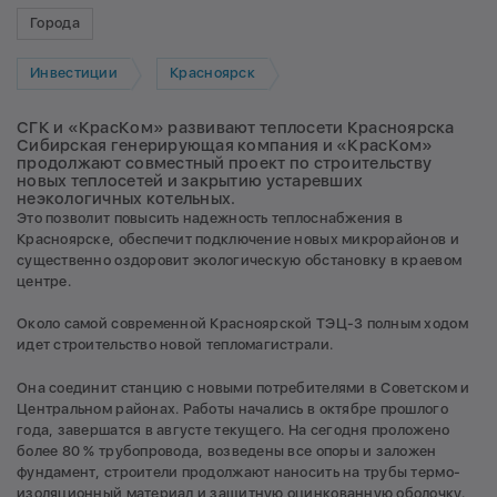
Города
Инвестиции
Красноярск
СГК и «КрасКом» развивают теплосети Красноярска
Сибирская генерирующая компания и «КрасКом»
продолжают совместный проект по строительству
новых теплосетей и закрытию устаревших
неэкологичных котельных.
Это позволит повысить надежность теплоснабжения в
Красноярске, обеспечит подключение новых микрорайонов и
существенно оздоровит экологическую обстановку в краевом
центре.
Около самой современной Красноярской ТЭЦ-3 полным ходом
идет строительство новой тепломагистрали.
Она соединит станцию с новыми потребителями в Советском и
Центральном районах. Работы начались в октябре прошлого
года, завершатся в августе текущего. На сегодня проложено
более 80 % трубопровода, возведены все опоры и заложен
фундамент, строители продолжают наносить на трубы термо-
изоляционный материал и защитную оцинкованную оболочку.