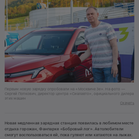
Первым новую зарядку опробовали на «Москвиче 3е». На фото —
Сергей Попкович, директор центра «Сиалавто», официального дилера
этих машин
Скачать
Новая медленная зарядная станция появилась в любимом месте
отдыха горожан, Фанпарке «Бобровый лог». Автолюбители
смогут воспользоваться ей, пока гуляют или катаются на лыжах.