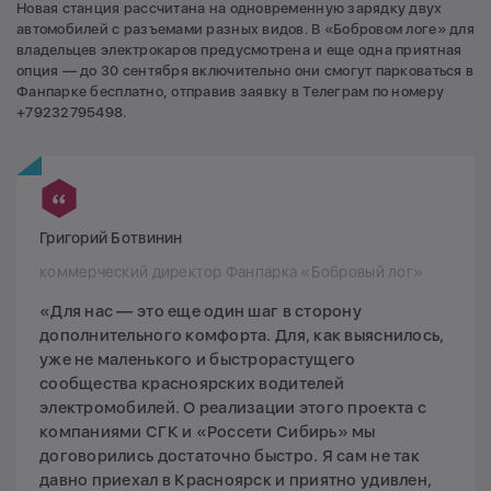
Новая станция рассчитана на одновременную зарядку двух
автомобилей с разъемами разных видов. В «Бобровом логе» для
владельцев электрокаров предусмотрена и еще одна приятная
опция — до 30 сентября включительно они смогут парковаться в
Фанпарке бесплатно, отправив заявку в Телеграм по номеру
+79232795498.
Григорий Ботвинин
коммерческий директор Фанпарка «Бобровый лог»
«Для нас — это еще один шаг в сторону
дополнительного комфорта. Для, как выяснилось,
уже не маленького и быстрорастущего
сообщества красноярских водителей
электромобилей. О реализации этого проекта с
компаниями СГК и «Россети Сибирь» мы
договорились достаточно быстро. Я сам не так
давно приехал в Красноярск и приятно удивлен,