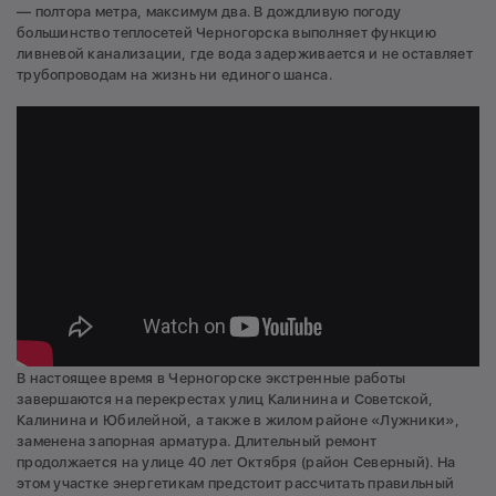
— полтора метра, максимум два. В дождливую погоду
большинство теплосетей Черногорска выполняет функцию
ливневой канализации, где вода задерживается и не оставляет
трубопроводам на жизнь ни единого шанса.
В настоящее время в Черногорске экстренные работы
завершаются на перекрестах улиц Калинина и Советской,
Калинина и Юбилейной, а также в жилом районе «Лужники»,
заменена запорная арматура. Длительный ремонт
продолжается на улице 40 лет Октября (район Северный). На
этом участке энергетикам предстоит рассчитать правильный