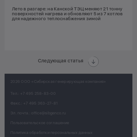
Лето в разгаре: на Канской ТЭЦ меняют 21 тонну
поверхностей нагрева и обновляют 5 из 7 котлов
для надежного теплоснабжения зимой
Следующая статья
2026 ООО «Сибирская генерирующая компания»
Тел.:
+7 495 258-83-00
Факс.:
+7 495 363-27-81
Эл. почта.:
office@sibgenco.ru
Пользовательское соглашение
Политика обработки персональных данных