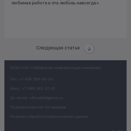
любимая работа и эта любовь навсегда»
Следующая статья
2026 ООО «Сибирская генерирующая компания»
Тел.:
+7 495 258-83-00
Факс.:
+7 495 363-27-81
Эл. почта.:
office@sibgenco.ru
Пользовательское соглашение
Политика обработки персональных данных