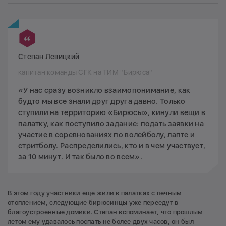
Степан Левицкий
капитан команды СГК на ТИМ "Бирюса"
«У нас сразу возникло взаимопонимание, как
будто мы все знали друг друга давно. Только
ступили на территорию «Бирюсы», кинули вещи в
палатку, как поступило задание: подать заявки на
участие в соревнованиях по волейболу, лапте и
стритболу. Распределились, кто и в чем участвует,
за 10 минут. И так было во всем».
В этом году участники еще жили в палатках с печным
отоплением, следующие бирюсинцы уже переедут в
благоустроенные домики. Степан вспоминает, что прошлым
летом ему удавалось поспать не более двух часов, он был