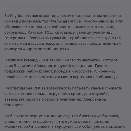
За Яну болела вся команда, а потом в бирюсинском дневнике
команды появилась трогательная запись: «Яну Янченко до ТИМ
«Бирюса» мы знали, как лаборанта химического анализа,
сотрудницу Канской ТЭЦ, красавицу, умницу, участницу
Генериады... Теперь к титулам Яны прибавилась легенда о том,
как хрупкая девушка покорила поляну, став победительницей
конкурса «Бирюсинский ниндзя».
В копилке команды СГК также 1 место по шахматам, которое
взял Владимир Абакунов, ведущий специалист Группы
поддержки рабочих мест, победа в кроссфите. И, конечно,
незабываемые впечатления и мечта вернуться на «Бирюсу».
«Я благодарна СГК за возможность побывать здесь и провести
замечательное время в окружении природы и друзей», —
завершает рассказ о своих впечатлениях Александра
Конищева.
«Я бы хотела вернуться на Бирюсу. Тем более я уже бывалая,
знаю, что мне понадобится, что нужно делать, где надо
проявлять себя. Бирюса, я вернусь!» — пообещала Яна Янченко.