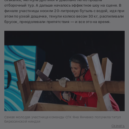
отборочный тур. А дальше началось эффектное шоу на сцене. В
финале участницы носили 20-литровую бутыль с водой, идя при
этом по узкой дощечке, тянули колесо весом 30 кг, распиливали
брусок, преодолевали препятствия — и все это на время.
Самая молодая участница команды СГК Яна Янченко получила титул
бирюсинской ниндзи
Скачать