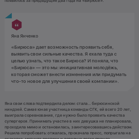
появилось за предыдущие два года на «Бирюсе».
Яна Янченко
«Бирюса» дает возможность проявить себя,
выявить свои сильные качества. Я ехала туда с
целью узнать, что такое Бирюса? И поняла, что
«Бирюса» — это мы: инициативная молодёжь,
которая сможет внести изменения или придумать
что-то новое для улучшения своей компании».
Яна свои слова подтвердила делом: стала… бирюсинской
ниндзей. Самая юная участница команды СГК, ей всего 20 лет,
выиграла соревнования, где нужно было проявить качества
супергероя. Принимать участие в них девушка не планировала,
проходила мимо и остановилась, заинтересовавшись действом.
Решила попробовать: отжалась, прокачала пресс, попрыгала на
скакалке, метнула дротики и довольно легко прошла