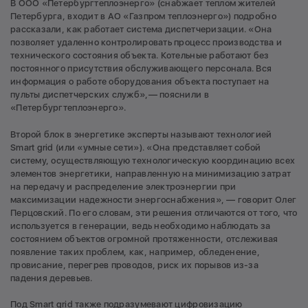
В ООО «Петербургтеплоэнерго» (снабжает теплом жителей
Петербурга, входит в АО «Газпром теплоэнерго») подробно
рассказали, как работает система диспетчеризации. «Она
позволяет удаленно контролировать процесс производства и
технического состояния объекта. Котельные работают без
постоянного присутствия обслуживающего персонала. Вся
информация о работе оборудования объекта поступает на
пульты диспетчерских служб»,— пояснили в
«Петербургтеплоэнерго».
Второй блок в энергетике эксперты называют технологией
Smart grid (или «умные сети»). «Она представляет собой
систему, осуществляющую технологическую координацию всех
элементов энергетики, направленную на минимизацию затрат
на передачу и распределение электроэнергии при
максимизации надежности энергоснабжения», — говорит Олег
Перцовский. По его словам, эти решения отличаются от того, что
используется в генерации, ведь необходимо наблюдать за
состоянием объектов огромной протяженности, отслеживая
появление таких проблем, как, например, обледенение,
провисание, перегрев проводов, риск их порывов из-за
падения деревьев.
Под Smart grid также подразумевают цифровизацию