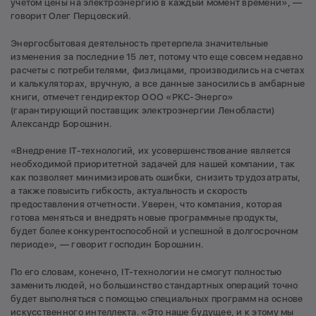
учетом цены на электроэнергию в каждый момент времени», —
говорит Олег Перцовский.
Энергосбытовая деятельность претерпела значительные
изменения за последние 15 лет, потому что еще совсем недавно
расчеты с потребителями, физлицами, производились на счетах
и калькуляторах, вручную, а все данные заносились в амбарные
книги, отмечет гендиректор ООО «РКС-Энерго»
(гарантирующий поставщик электроэнергии Ленобласти)
Александр Борошнин.
«Внедрение IT-технологий, их усовершенствование является
необходимой приоритетной задачей для нашей компании, так
как позволяет минимизировать ошибки, снизить трудозатраты,
а также повысить гибкость, актуальность и скорость
предоставления отчетности. Уверен, что компания, которая
готова меняться и внедрять новые программные продукты,
будет более конкурентоспособной и успешной в долгосрочном
периоде», — говорит господин Борошнин.
По его словам, конечно, IT-технологии не смогут полностью
заменить людей, но большинство стандартных операций точно
будет выполняться с помощью специальных программ на основе
искусственного интеллекта. «Это наше будущее, и к этому мы