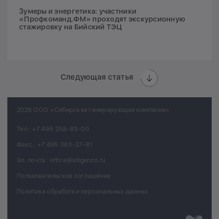
Зумеры и энергетика: участники
«Профкоманд.ФМ» проходят экскурсионную
стажировку на Бийский ТЭЦ
Следующая статья
2026 ООО «Сибирская генерирующая компания»
Тел.:
+7 495 258-83-00
Факс.:
+7 495 363-27-81
Эл. почта.:
office@sibgenco.ru
Пользовательское соглашение
Политика обработки персональных данных
Разработк
Chips