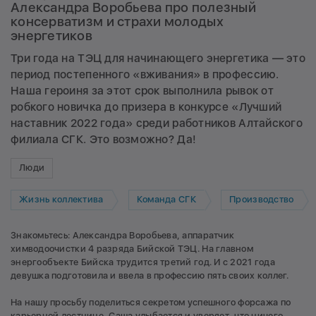
Александра Воробьева про полезный
консерватизм и страхи молодых
энергетиков
Три года на ТЭЦ для начинающего энергетика — это
период постепенного «вживания» в профессию.
Наша героиня за этот срок выполнила рывок от
робкого новичка до призера в конкурсе «Лучший
наставник 2022 года» среди работников Алтайского
филиала СГК. Это возможно? Да!
Люди
Жизнь коллектива
Команда СГК
Производство
Знакомьтесь: Александра Воробьева, аппаратчик
химводоочистки 4 разряда Бийской ТЭЦ. На главном
энергообъекте Бийска трудится третий год. И с 2021 года
девушка подготовила и ввела в профессию пять своих коллег.
На нашу просьбу поделиться секретом успешного форсажа по
карьерной лестнице, Саша улыбается и уверяет, что ничего