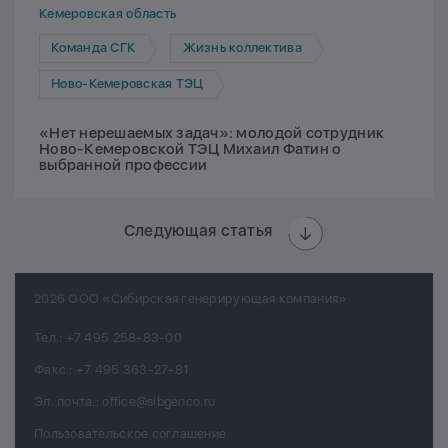
Кемеровская область
Команда СГК
Жизнь коллектива
Ново-Кемеровская ТЭЦ
«Нет нерешаемых задач»: молодой сотрудник
Ново-Кемеровской ТЭЦ Михаил Фатин о
выбранной профессии
Следующая статья
2026 ООО «Сибирская генерирующая компания»
Тел.:
+7 495 258-83-00
Факс.:
+7 495 363-27-81
Эл. почта.:
office@sibgenco.ru
Пользовательское соглашение