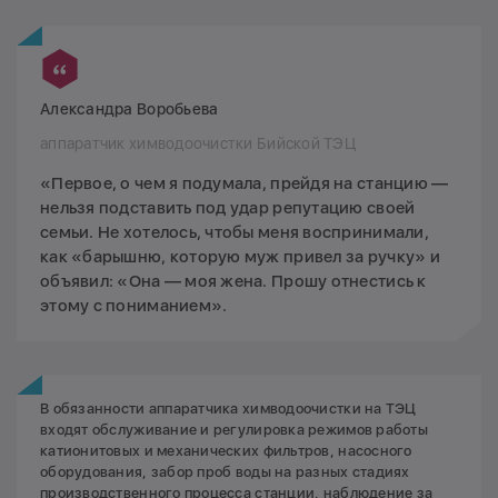
Александра Воробьева
аппаратчик химводоочистки Бийской ТЭЦ
«Первое, о чем я подумала, прейдя на станцию —
нельзя подставить под удар репутацию своей
семьи. Не хотелось, чтобы меня воспринимали,
как «барышню, которую муж привел за ручку» и
объявил: «Она — моя жена. Прошу отнестись к
этому с пониманием».
В обязанности аппаратчика химводоочистки на ТЭЦ
входят обслуживание и регулировка режимов работы
катионитовых и механических фильтров, насосного
оборудования, забор проб воды на разных стадиях
производственного процесса станции, наблюдение за