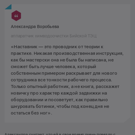
Александра Воробьева
аппаратчик химводоочистки Бийской ТЭЦ
«Наставник — это проводник от теории к
практике. Никакая производственная инструкция,
как бы мастерски она не была бы написана, не
сможет быть лучше человека, который
собственным примером раскрывает для нового
сотрудника все тонкости рабочего процесса.
Только опытный работник, а не книга, расскажет
новичку про характер каждой задвижки на
оборудовании и посоветует, как правильно
шнуровать ботинки, чтобы под конец дня не
остаться без ног».
Александра считает, что ей в свое время очень повезло с