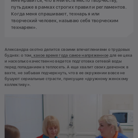
мне нравится, что в ней есть место творчеству,
путь даже в рамках строгих правил и регламентов.
Когда меня спрашивают, технарь я или
творческий человек, называю себя творческим
технарем».
Александра охотно делится своими впечатлениями о трудовых
буднях: о том
, какое время года самое напряженное
для ее цеха
и насколько качественно ведется подготовка сетевой воды
перед попаданием в теплосеть. А еще хвалит своих девчонок в
вахте, не забывая подчеркнуть, что в ее окружении вовсе не
бушуют сериальные страсти, присущие «дружному женскому
коллективу».