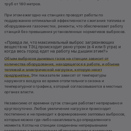
труб от 180 метров.
При этом ежегодно на станциях проводят работы по
поддержанию оптимальной эффективности сжигания топлива и
оборудования газоочистки, ремонты, что обеспечивает работу
станций без превышения установленных нормативов выбросов.
«Правда ли, что максимальный выброс загрязняющих
веществ на ТЭЦ происходит рано утром (в 4 или 5 утра) и
когда весь город едет на работу мы дышим этим?»
Объем выбросов дымовых газов на станции зависит от
количества оборудования, находящегося в работе, и объема
тепловой и электрической нагрузки, которую несет
предприятие.
Эти показатели зависят от температуры
наружного воздуха во время отопительного сезона и
температурного графика, который согласовывается в местных
органах власти.
Независимо от времени суток станция работает непрерывно и
круглосуточно. Любое увеличение нагрузки происходит
постепенно и не приводит к формированию залповых выбросов,
которые можно где-либо накапливать до определенного
момента. Котлы на станции соединены непрерывными
газоходами с газоочистным оборудованием и дымовыми