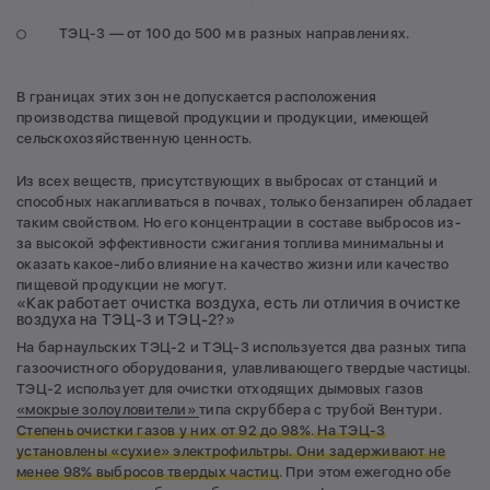
ТЭЦ-3 — от 100 до 500 м в разных направлениях.
В границах этих зон не допускается расположения
производства пищевой продукции и продукции, имеющей
сельскохозяйственную ценность.
Из всех веществ, присутствующих в выбросах от станций и
способных накапливаться в почвах, только бензапирен обладает
таким свойством. Но его концентрации в составе выбросов из-
за высокой эффективности сжигания топлива минимальны и
оказать какое-либо влияние на качество жизни или качество
пищевой продукции не могут.
«Как работает очистка воздуха, есть ли отличия в очистке
воздуха на ТЭЦ-3 и ТЭЦ-2?»
На барнаульских ТЭЦ-2 и ТЭЦ-3 используется два разных типа
газоочистного оборудования, улавливающего твердые частицы.
ТЭЦ-2 использует для очистки отходящих дымовых газов
«мокрые золоуловители»
типа скруббера с трубой Вентури.
Степень очистки газов у них от 92 до 98%
.
На ТЭЦ-3
установлены «сухие» электрофильтры. Они задерживают не
менее 98% выбросов твердых частиц
. При этом ежегодно обе