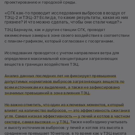
проектированию и городской среды.
«СГК как-то проводит исследования выбросов в воздух от
ТЭЦ-2 и ТЭЦ-3? Если да, то какие результаты, какая из них
грязнее? И что можно сделать, чтобы они стали чище?»
ТЭЦ Барнаула, как и другие станции СГК, проводят
ежемесячные замеры в зоне своего воздействия в соответствии
с планом-графиком, который согласован с госорганами.
Исследования проводятся с учетом направления ветра для
определения максимальной концентрации загрязняющих
веществ в границах воздействия ТЭЦ.
Анализ данных последних лет не фиксирует превышения
допустимых нормативов выбросов загрязняющих веществ по
всем источникам их выделения, а также не зафиксировано
значимых превышений в зоне влияния ТЭЦ.
Но важно отметить, что один из ключевых моментов, который
влияет на количество выбросов, — это эффективность сжигания
угля. Самая низкая эффективность — у печей и котлов в частном
секторе, самая высокая — у ТЭЦ.
Также необходимо учитывать
и высоту источников выбросов: у печей и котлов эта высота в
среднем не превышает 10 метров, в то время как у ТЭЦ высота