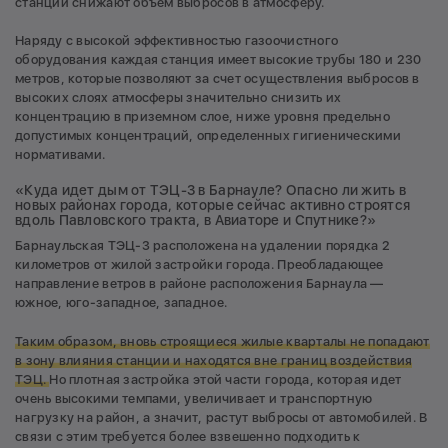
станции снижают объем выбросов в атмосферу.
Наряду с высокой эффективностью газоочистного
оборудования каждая станция имеет высокие трубы 180 и 230
метров, которые позволяют за счет осуществления выбросов в
высоких слоях атмосферы значительно снизить их
концентрацию в приземном слое, ниже уровня предельно
допустимых концентраций, определенных гигиеническими
нормативами.
«Куда идет дым от ТЭЦ-3 в Барнауле? Опасно ли жить в
новых районах города, которые сейчас активно строятся
вдоль Павловского тракта, в Авиаторе и Спутнике?»
Барнаульская ТЭЦ-3 расположена на удалении порядка 2
километров от жилой застройки города. Преобладающее
направление ветров в районе расположения Барнаула —
южное, юго-западное, западное.
Таким образом, вновь строящиеся жилые кварталы не попадают
в зону влияния станции и находятся вне границ воздействия
ТЭЦ.
Но плотная застройка этой части города, которая идет
очень высокими темпами, увеличивает и транспортную
нагрузку на район, а значит, растут выбросы от автомобилей. В
связи с этим требуется более взвешенно подходить к