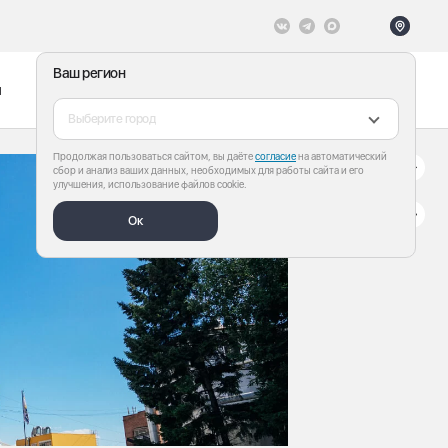
Ваш регион
ы
Меню
Все теги
Выберите город
Продолжая пользоваться сайтом, вы даёте
согласие
на автоматический
сбор и анализ ваших данных, необходимых для работы сайта и его
улучшения, использование файлов cookie.
Ок