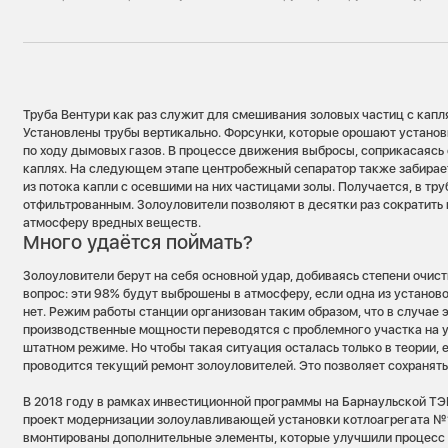
Труба Вентури как раз служит для смешивания золовых частиц с ка
Установлены трубы вертикально. Форсунки, которые орошают устано
по ходу дымовых газов. В процессе движения выбросы, соприкасаясь 
каплях. На следующем этапе центробежный сепаратор также забирает
из потока капли с осевшими на них частицами золы. Получается, в тр
отфильтрованным. Золоуловители позволяют в десятки раз сократить
атмосферу вредных веществ.
Много удаётся поймать?
Золоуловители берут на себя основной удар, добиваясь степени очис
вопрос: эти 98% будут выброшены в атмосферу, если одна из установо
нет. Режим работы станции организован таким образом, что в случае 
производственные мощности переводятся с проблемного участка на 
штатном режиме. Но чтобы такая ситуация осталась только в теории, 
проводится текущий ремонт золоуловителей. Это позволяет сохранять
В 2018 году в рамках инвестиционной программы на Барнаульской Т
проект модернизации золоулавливающей установки котлоагрегата №1
вмонтированы дополнительные элементы, которые улучшили процесс 