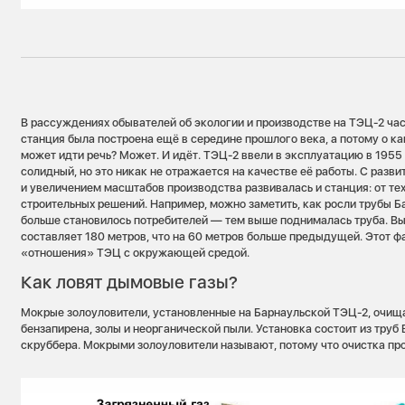
В рассуждениях обывателей об экологии и производстве на ТЭЦ-2 ча
станция была построена ещё в середине прошлого века, а потому о к
может идти речь? Может. И идёт. ТЭЦ-2 ввели в эксплуатацию в 1955 
солидный, но это никак не отражается на качестве её работы. С разв
и увеличением масштабов производства развивалась и станция: от те
строительных решений. Например, можно заметить, как росли трубы 
больше становилось потребителей — тем выше поднималась труба. В
составляет 180 метров, что на 60 метров больше предыдущей. Этот ф
«отношения» ТЭЦ с окружающей средой.
Как ловят дымовые газы?
Мокрые золоуловители, установленные на Барнаульской ТЭЦ-2, очищ
бензапирена, золы и неорганической пыли. Установка состоит из труб
скруббера. Мокрыми золоуловители называют, потому что очистка про