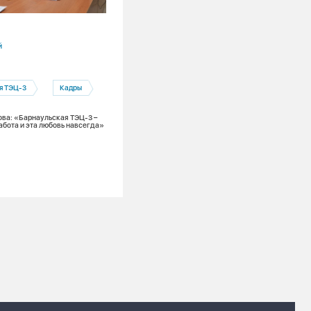
04.08.2026
й
Красноярский край
Назаровская ГРЭС
я ТЭЦ-3
Кадры
Экология
Чистый воздух
Назарово
ва: «Барнаульская ТЭЦ-3 –
абота и эта любовь навсегда»
По графику: на Назаровской ГРЭС
продолжается экологическая
модернизация