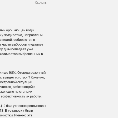
Скачать
плями орошающей воды.
вку жидкостью, направлены
с водой, собираются в
 часть выбросов и удаляет
убу дым попадает уже
 количество выброшенных в
тки до 98%. Отсюда резонный
к выйдет из строя? Конечно,
экстренной ситуации
участок, работающей в
ежегодно на станции
 эффективность их работы.
ЭЦ-2 был успешно реализован
3. В установку были
очистки. Именно эта