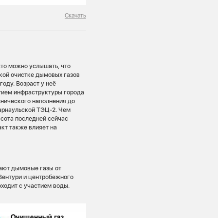
Скачать
сто можно услышать, что
акой очистке дымовых газов
году. Возраст у неё
итием инфраструктуры города
хнического наполнения до
Барнаульской ТЭЦ-2. Чем
ысота последней сейчас
акт также влияет на
ают дымовые газы от
 Вентури и центробежного
ходит с участием воды.