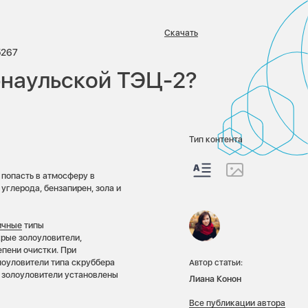
Скачать
иев:
Просмотров:
5267
арнаульской ТЭЦ-2?
Тип контента
 попасть в атмосферу в
углерода, бензапирен, зола и
ичные
типы
рые золоуловители,
епени очистки. При
оуловители типа скруббера
Автор статьи:
е золоуловители установлены
Лиана Конон
Все публикации автора