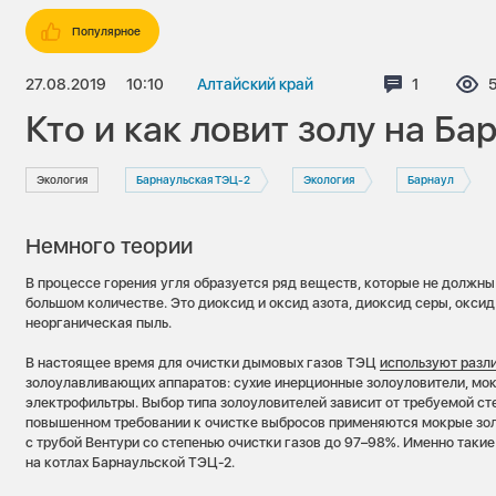
Популярное
27.08.2019
10:10
Алтайский край
Комментар
1
Кто и как ловит золу на Б
Экология
Барнаульская ТЭЦ-2
Экология
Барнаул
Немного теории
В процессе горения угля образуется ряд веществ, которые не должны
большом количестве. Это диоксид и оксид азота, диоксид серы, оксид 
неорганическая пыль.
В настоящее время для очистки дымовых газов ТЭЦ
используют разл
золоулавливающих аппаратов: сухие инерционные золоуловители, мок
электрофильтры. Выбор типа золоуловителей зависит от требуемой ст
повышенном требовании к очистке выбросов применяются мокрые зол
с трубой Вентури со степенью очистки газов до 97–98%. Именно таки
на котлах Барнаульской ТЭЦ-2.