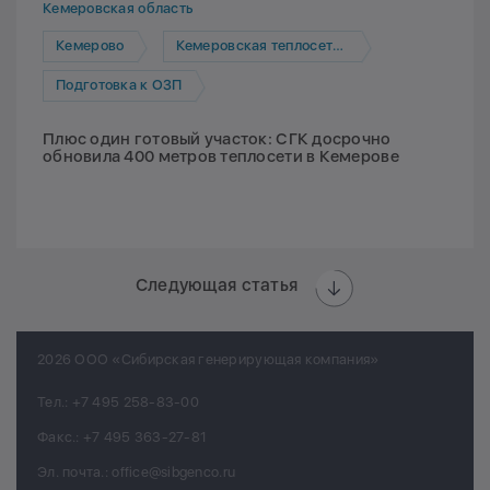
Кемеровская область
Кемерово
Кемеровская теплосетевая компания
Подготовка к ОЗП
Плюс один готовый участок: СГК досрочно
обновила 400 метров теплосети в Кемерове
Следующая статья
2026 ООО «Сибирская генерирующая компания»
Тел.:
+7 495 258-83-00
Факс.:
+7 495 363-27-81
Эл. почта.:
office@sibgenco.ru