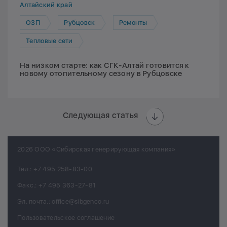
Алтайский край
ОЗП
Рубцовск
Ремонты
Тепловые сети
На низком старте: как СГК-Алтай готовится к
новому отопительному сезону в Рубцовске
Следующая статья
2026 ООО «Сибирская генерирующая компания»
Тел.:
+7 495 258-83-00
Факс.:
+7 495 363-27-81
Эл. почта.:
office@sibgenco.ru
Пользовательское соглашение