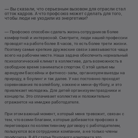
— Вы сказали, что серьезным вызовом для отрасли стал
отток кадров. А что профсоюз может сделать для того,
чтобы люди не уходили из энергетики?
— Профсоюз способен сделать жизнь сотрудников более
комфортной и интересной. Смотрите, люди нашей профессии
проводят на работе более 8 часов, то есть более трети жизни.
Поэтому самые крепкие дружеские связи завязываются чаще
всего на рабочем месте. Наша задача обеспечить нормальный
психологический климат в коллективе, дать возможность в
свободное время заниматься спортом. С этой целью мы
арендуем бассейны и фитнесс-залы, организуем выезды на
природу, в боулинг и так далее. У нас постоянно проходят
соревнования по волейболу, хоккею и мини-футболу, и это
привлекает молодежь. Для детей организуем праздники и
концерты. Это сплачивает коллектив и положительно
отражается на имидже работодателя.
При этом важный момент, который меня тревожит, связан с
тем, что всеми благами, которые добивается профсоюз в
переговорах по коллективному договору с работодателем,
пользуются все сотрудники компании, а не только члены
профсоюза. В 43 статье Трудового комплекса это