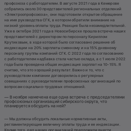
профсоюза с работодателем. В августе 2021 года в Кемерове
собрались около 30 представителей региональных отделений
«Электроопрофсоюза», они подготовили открытое обращение
на имя руководства СГК, в котором обратили внимание на
низкий уровень оплаты труда. Реакция была незамедлительной.
Уже в октябре 2021 года в Новосибирске прошла встреча наших
представителей с директором по персоналу Кириллом
Крутиковым, в ходе которой было согласовано решение об
индексации на 20% зарплаты сменному и на 15% дневному
персоналу группы компаний СГК. С 2022 года по согласованию
с работодателем надбавка стала частью оклада, а с 1 июля 2022
года была проведена общая индексация зарплат на 10-15%. Я
считаю, что это хороший результат. Важно и то, что с
руководством компании договорились о регулярных
совещаниях с руководителями профсоюзных организаций по
вопросам социально-трудовых отношений.
— В ноябре намечена еще одна встреча с председателями
профсоюзных организаций сибирского округа, что
планируется обсудить на ней?
— Мы должны обсудить локальные нормативные акты,
регламентирующие величину оплаты труда и ее индексации.
Кроме того, ряд наших организаций предложили внести