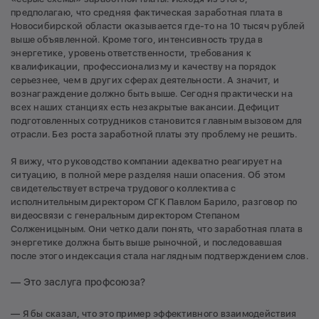
предполагаю, что средняя фактическая заработная плата в
Новосибирской области оказывается где-то на 10 тысяч рублей
выше объявленной. Кроме того, интенсивность труда в
энергетике, уровень ответственности, требования к
квалификации, профессионализму и качеству на порядок
серьезнее, чем в других сферах деятельности. А значит, и
вознаграждение должно быть выше. Сегодня практически на
всех наших станциях есть незакрытые вакансии. Дефицит
подготовленных сотрудников становится главным вызовом для
отрасли. Без роста заработной платы эту проблему не решить.
Я вижу, что руководство компании адекватно реагирует на
ситуацию, в полной мере разделяя наши опасения. Об этом
свидетельствует встреча трудового коллектива с
исполнительным директором СГК Павлом Барило, разговор по
видеосвязи с генеральным директором Степаном
Солженицыным. Они четко дали понять, что заработная плата в
энергетике должна быть выше рыночной, и последовавшая
после этого индексация стала наглядным подтверждением слов.
— Это заслуга профсоюза?
— Я бы сказал, что это пример эффективного взаимодействия