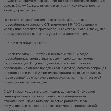
— Сложные времена переживают не только профессиональные
союзы. Скажу больше, именно в ситуации кризиса спрос на
защиту прав растет.
Что касается сокращения членов организации, то в
новосибирском филиале СГК примерно 35-40% трудового
коллектива состоит в профсоюзе. Вы скажете, мало. Отвечу, что
в 2016 году этот показатель у нас едва достигал 25%.
— Чем это объясняется?
— Если коротко, — нестабильностью. С 2000-х годов
новосибирские энергетики прошли через целую череду
реорганизаций. Года не случалось, чтобы персонал не
переводили из одного предприятия в другое, попутно сокращая
штатное расписание. А при смене юрлица полагается писать
новое заявление о приеме в профсоюз, и, понятно, что в этой
ситуации мы теряли людей.
С 2018 года, когда мы стали подразделением Сибирской
генерирующей компании, появилась определенная
стабильность. Нам стало где-то легче работать. И мы
почувствовали прирост численности членов профсоюзной
организации.