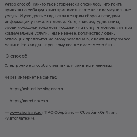
Ретро способ. Как-то так исторически сложилось, что почта
приняла на себя функцию принимать платежи за коммунальные
услуги. И уже долгие годы стал центром сбора и передачи
информации у пожилых людей. Хотя, к своему удивлению,
среди молодежи тоже есть «ходоки» на почту, чтобы оплатить за
коммунальные услуги. Тем не менее, количество людей,
отдающих предпочтение этому заведению, с каждым годом все
меньше. Но как дань прошлому все же имеет место быть.
3 способ.
Электронные способы оплаты - для занятых и ленивых.
Через интернет на сайтах:
—
https://nsk-online.sibgenco.ru
;
—
https://narod.nskes.ru
;
—
www.sberbank.ru
; (ПАО Сбербанк — СбербанкОнЛайн,
«Автоплатеж»);