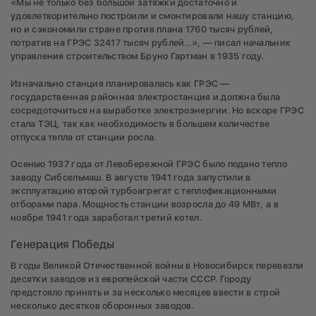
«Мы не только без большой затяжки достаточно и
удовлетворительно построили и смонтировали нашу станцию,
но и сэкономили стране против плана 1760 тысяч рублей,
потратив на ГРЭС 32417 тысяч рублей…», — писал начальник
управления строительством Бруно Гартман в 1935 году.
Изначально станция планировалась как ГРЭС —
государственная районная электростанция и должна была
сосредоточиться на выработке электроэнергии. Но вскоре ГРЭС
стала ТЭЦ, так как необходимость в большем количестве
отпуска тепла от станции росла.
Осенью 1937 года от Левобережной ГРЭС было подано тепло
заводу Сибсельмаш. В августе 1941 года запустили в
эксплуатацию второй турбоагрегат с теплофикационными
отборами пара. Мощность станции возросла до 49 МВт, а в
ноябре 1941 года заработал третий котел.
Генерация Победы
В годы Великой Отечественной войны в Новосибирск перевезли
десятки заводов из европейской части СССР. Городу
предстояло принять и за несколько месяцев ввести в строй
несколько десятков оборонных заводов.