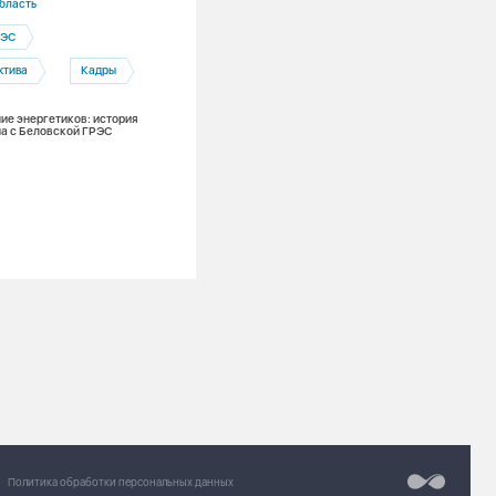
бласть
Кемеровская область
РЭС
Беловская ГРЭС
ктива
Кадры
К чрезвычайным ситуациям — готовы.
Беловская ГРЭС прошла проверку МЧ
ие энергетиков: история
а с Беловской ГРЭС
Разработка сайт
Chipsa
Политика обработки персональных данных