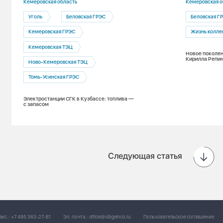
Кемеровская область
Кемеровская о
Уголь
Беловская ГРЭС
Беловская Г
Кемеровская ГРЭС
Жизнь колле
Кемеровская ТЭЦ
Новое поколен
Кирилла Репин
Ново-Кемеровская ТЭЦ
Томь-Усинская ГРЭС
Электростанции СГК в Кузбассе: топлива —
с запасом
Следующая статья
акс.:
+7 495 363-27-81
Эл. почта.:
office@sibgenco.ru
Пользовательское соглашение