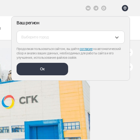
Ваш регион
ы
Меню
Все теги
Выберите город
Продолжая пользоваться сайтом, вы даёте
согласие
на автоматический
сбор и анализ ваших данных, необходимых для работы сайта и его
улучшения, использование файлов cookie.
Ок