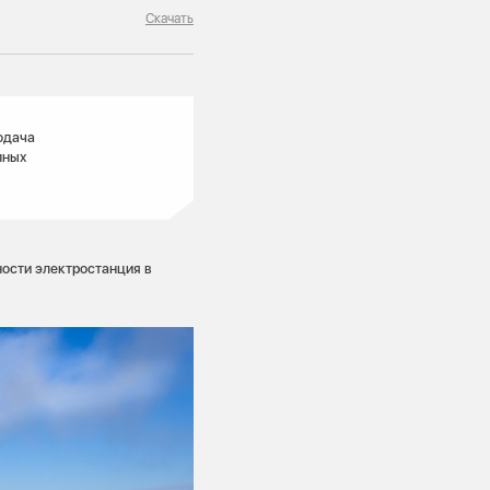
Скачать
одача
пных
ости электростанция в