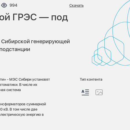
ентариев:
Просмотров:
994
Скачать
ой ГРЭС — под
С Сибирской генерирующей
 подстанции
ти» - МЭС Сибири установят
Тип контента
томатики. В числе их
ная система
рансформаторов суммарной
 кВ. В том числе две
электрическую энергию в