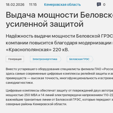
18.02.2026
11:15
Кемеровская область
Комм
0
Выдача мощности Беловск
усиленной защитой
Надёжность выдачи мощности Беловской ГРЭ
компании повысится благодаря модернизации
«Краснополянская» 220 кВ.
Генерация
Электроэнергетика
Беловская ГРЭС
Вместо устаревшего оборудования специалисты филиала ПАО «Россе
здесь самые современные цифровые комплексы релейной защиты и ав
преимуществ — высокая точность, многофункциональность и встроен
самодиагностики.
Цифровые комплексы обеспечат защиту от повреждений двух автот
мощностью 250 МВА и 14 линий электропередачи напряжением 110-220
важнейшие транзитные линии от Беловской ГРЭС, которые передают 
северные районы Кемеровской области.