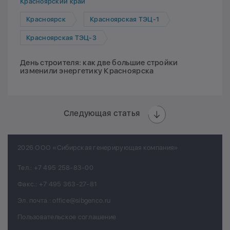
Красноярский край
Красноярск
Красноярская ТЭЦ-1
Красноярская ТЭЦ-3
День строителя: как две большие стройки
изменили энергетику Красноярска
Следующая статья
2026 ООО «Сибирская генерирующая компания»
Тел.:
+7 495 258-83-00
Факс.:
+7 495 363-27-81
Эл. почта.:
office@sibgenco.ru
Пользовательское соглашение