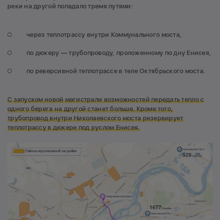
реки на другой попадало тремя путями:
через теплотрассу внутри Коммунального моста,
по дюкеру — трубопроводу, проложенному по дну Енисея,
по реверсивной теплотрассе в теле Октябрьского моста.
С запуском новой магистрали возможностей передать тепло с
одного берега на другой станет больше. Кроме того,
трубопровод внутри Николаевского моста резервирует
теплотрассу в дюкере
под руслом Енисея.