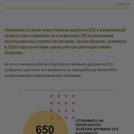
Скачать
Напомним, в конце зимы Зеленая дружина СГК в Кемеровской
области уже отправила на утилизацию 150 килограммов
использованных элементов питания. Таким образом, суммарно
в 2020 году волонтеры сдали уже три центнера старых
батареек.
Всего с начала работы в Кузбассе Зеленая дружина СГК
собрала в регионе и направила на переработку более 650
килограммов использованных батареек.