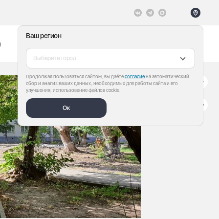
Ваш регион
ы
Меню
Все теги
Выберите город
Продолжая пользоваться сайтом, вы даёте
согласие
на автоматический
сбор и анализ ваших данных, необходимых для работы сайта и его
улучшения, использование файлов cookie.
Ок