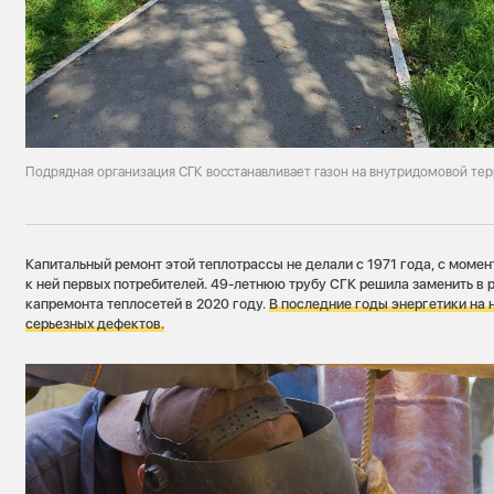
Подрядная организация СГК восстанавливает газон на внутридомовой те
Капитальный ремонт этой теплотрассы не делали с 1971 года, с моме
к ней первых потребителей. 49-летнюю трубу СГК решила заменить в
капремонта теплосетей в 2020 году.
В последние годы энергетики на 
серьезных дефектов.