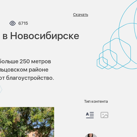
Скачать
омментариев:
Просмотров:
6715
 в Новосибирске
больше 250 метров
льцовском районе
т благоустройство.
Тип контента