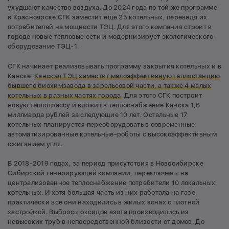
ухудшают качество воздуха. До 2024 года по той же программе
в Красноярске СГК заместит еще 25 котельных, переведя их
потребителей на мощности ТЭЦ. Для этого компания строит в
городе новые тепловые сети и модернизирует экологического
оборудование ТЭЦ-1.
СГК начинает реализовывать программу закрытия котельных и в
Канске.
Канская ТЭЦ заместит малоэффективную теплостанцию
бывшего биохимзавода в зарельсовой части, а также 4 малых
котельных в разных частях города
. Для этого СГК построит
новую теплотрассу и вложит в теплоснабжение Канска 1,6
миллиарда рублей за следующие 10 лет. Остальные 17
котельных планируется переоборудовать в современные
автоматизированные котельные-роботы с высокоэффективным
сжиганием угля.
В 2018-2019 годах, за период присутствия в Новосибирске
Сибирской генерирующей компании, переключены на
централизованное теплоснабжение потребители 10 локальных
котельных. И хотя большая часть из них работала на газе,
практически все они находились в жилых зонах с плотной
застройкой. Выбросы оксидов азота производились из
невысоких труб в непосредственной близости от домов. До