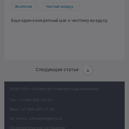
Экология
Чистый воздух
Еще один конкретный шаг к чистому воздуху
Следующая статья
2026 ООО «Сибирская генерирующая компания»
Тел.:
+7 495 258-83-00
Факс.:
+7 495 363-27-81
Эл. почта.:
office@sibgenco.ru
Пользовательское соглашение