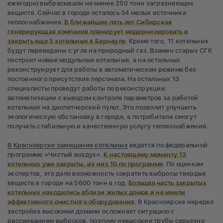
ежегодно выбрасывали не менее 250 тонн загрязняющих
веществ. Сейчас в городе осталось 34 малых источника
теплоснабжения.
В ближайшие пять лет Сибирская
генерирующая компания планирует модернизировать и
закрыть еще 5 котельных в Барнауле
. Кроме того, 11 котельных
будут переведены с угля на природный газ. Взамен старых СГК
построит новые модульные котельные, а на остальных
реконструирует для работы в автоматическом режиме без
постоянного присутствия персонала. На остальных 13
специалисты проведут работы по реконструкции
автоматизации с выводом контроля параметров за работой
котельных на диспетчерский пульт. Это позволит улучшить
экологическую обстановку в городе, а потребители смогут
получать стабильную и качественную услугу теплоснабжения.
В Красноярске замещение котельных
ведется по федеральной
программе «Чистый воздух».
К настоящему моменту 13
котельных уже закрыты, из них 10 по программе
. По оценкам
экспертов, это дало возможность сократить выбросы твердых
веществ в городе на 5600 тонн в год.
Большая часть закрытых
котельных находились вблизи жилых домов и не имели
эффективного очистного оборудования
. В Красноярске нередко
застройка высокими домами осложняет ситуацию с
рассеиванием выбросов, поэтому невысокие трубы серьезно