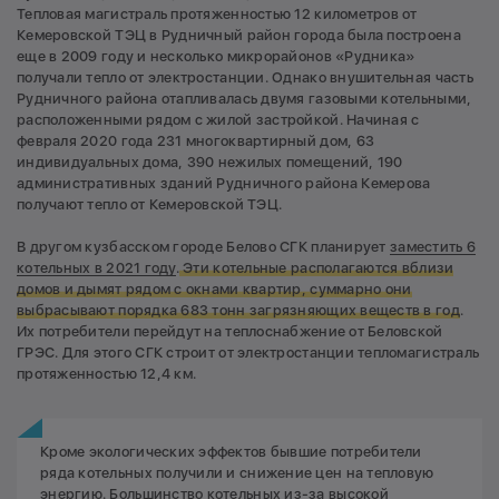
Тепловая магистраль протяженностью 12 километров от
Кемеровской ТЭЦ в Рудничный район города была построена
еще в 2009 году и несколько микрорайонов «Рудника»
получали тепло от электростанции. Однако внушительная часть
Рудничного района отапливалась двумя газовыми котельными,
расположенными рядом с жилой застройкой. Начиная с
февраля 2020 года 231 многоквартирный дом, 63
индивидуальных дома, 390 нежилых помещений, 190
административных зданий Рудничного района Кемерова
получают тепло от Кемеровской ТЭЦ.
В другом кузбасском городе Белово СГК планирует
заместить 6
котельных в 2021 году
.
Эти котельные располагаются вблизи
домов и дымят рядом с окнами квартир, суммарно они
выбрасывают порядка 683 тонн загрязняющих веществ в год
.
Их потребители перейдут на теплоснабжение от Беловской
ГРЭС. Для этого СГК строит от электростанции тепломагистраль
протяженностью 12,4 км.
Кроме экологических эффектов бывшие потребители
ряда котельных получили и снижение цен на тепловую
энергию. Большинство котельных из-за высокой