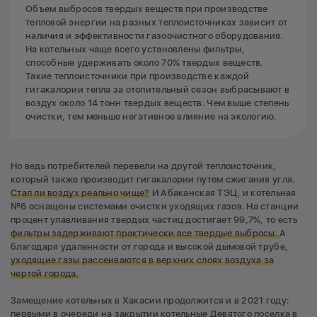
Объем выбросов твердых веществ при производстве
тепловой энергии на разных теплоисточниках зависит от
наличия и эффективности газоочистного оборудования.
На котельных чаще всего установлены фильтры,
способные удерживать около 70% твердых веществ.
Такие теплоисточники при производстве каждой
гигакалории тепла за отопительный сезон выбрасывают в
воздух около 14 тонн твердых веществ. Чем выше степень
очистки, тем меньше негативное влияние на экологию.
Но ведь потребителей перевели на другой теплоисточник,
который также производит гигакалории путем сжигания угля.
Стал ли воздух реально чище?
И Абаканская ТЭЦ, и котельная
№6 оснащены системами очистки уходящих газов. На станции
процент улавливания твердых частиц достигает 99,7%, то есть
фильтры задерживают практически все твердые выбросы.
А
благодаря удаленности от города и высокой дымовой трубе,
уходящие газы рассеиваются в верхних слоях воздуха за
чертой города.
Замещение котельных в Хакасии продолжится и в 2021 году:
первыми в очереди на закрытии котельные Девятого поселка в