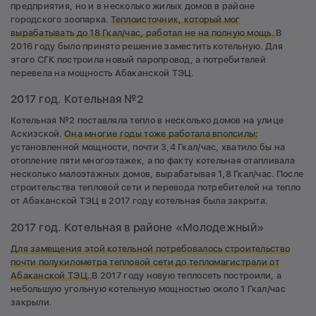
предприятия, но и в несколько жилых домов в районе
городского зоопарка.
Теплоисточник, который мог
вырабатывать до 18 Гкал/час, работал не на полную мощь.
В
2016 году было принято решение заместить котельную. Для
этого СГК построила новый паропровод, а потребителей
перевела на мощность Абаканской ТЭЦ.
2017 год. Котельная №2
Котельная №2 поставляла тепло в несколько домов на улице
Аскизской.
Она многие годы тоже работала вполсилы:
установленной мощности, почти 3,4 Гкал/час, хватило бы на
отопление пяти многоэтажек, а по факту котельная отапливала
несколько малоэтажных домов, вырабатывая 1,8 Гкал/час. После
строительства тепловой сети и перевода потребителей на тепло
от Абаканской ТЭЦ в 2017 году котельная была закрыта.
2017 год. Котельная в районе «Молодежный»
Для замещения этой котельной потребовалось строительство
почти полукилометра тепловой сети до тепломагистрали от
Абаканской ТЭЦ.
В 2017 году новую теплосеть построили, а
небольшую угольную котельную мощностью около 1 Гкал/час
закрыли.