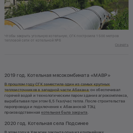
Чтобы закрыть угольную котельную, СГК построила 1 500 метров
тепловой сети от котельной №6
Скачать
2019 год. Котельная мясокомбината «МАВР»
В прошлом году СГК заместила один из самых крупных
теплоисточников в западной части Абакана:
он обеспечивал
горячей водой и технологическим паром здания агрокомплекса,
вырабатывая при этом 6,5 Гкал/час тепла. После строительства
паропровода и подключения к Абаканской ТЭЦ
производственная
котельная была закрыта
.
2020 год. Котельная села Подсинее
В этом году в Хакасии закрыта одна из крупнейших