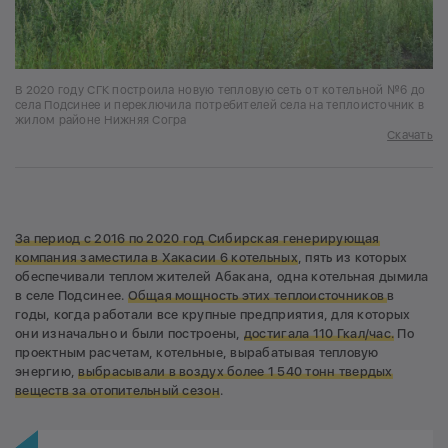
В 2020 году СГК построила новую тепловую сеть от котельной №6 до
села Подсинее и переключила потребителей села на теплоисточник в
жилом районе Нижняя Согра
Скачать
За период с 2016 по 2020 год Сибирская генерирующая
компания заместила в Хакасии 6 котельных
, пять из которых
обеспечивали теплом жителей Абакана, одна котельная дымила
в селе Подсинее.
Общая мощность этих теплоисточников
в
годы, когда работали все крупные предприятия, для которых
они изначально и были построены,
достигала 110 Гкал/час.
По
проектным расчетам, котельные, вырабатывая тепловую
энергию,
выбрасывали в воздух более 1 540 тонн твердых
веществ за отопительный сезон
.