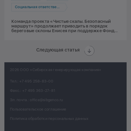
Социальная ответственность
Команда проекта «Чистые скалы. Безопасный
маршрут» продолжает приводить в порядок
береговые склоны Енисея при поддержке Фонда
Мельниченко
Следующая статья
2026 ООО «Сибирская генерирующая компания»
Тел.:
+7 495 258-83-00
Факс.:
+7 495 363-27-81
Эл. почта.:
office@sibgenco.ru
Пользовательское соглашение
Политика обработки персональных данных