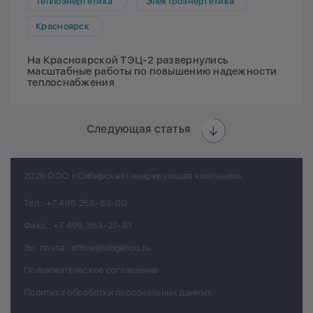
Теплоэнергетика
Электроэнергетика
Красноярск
На Красноярской ТЭЦ-2 развернулись
масштабные работы по повышению надежности
теплоснабжения
Следующая статья
2026 ООО «Сибирская генерирующая компания»
Тел.:
+7 495 258-83-00
Факс.:
+7 495 363-27-81
Эл. почта.:
office@sibgenco.ru
Пользовательское соглашение
Политика обработки персональных данных