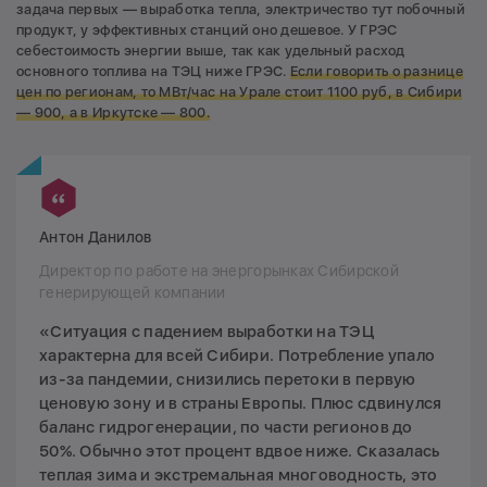
задача первых — выработка тепла, электричество тут побочный
продукт, у эффективных станций оно дешевое. У ГРЭС
себестоимость энергии выше, так как удельный расход
основного топлива на ТЭЦ ниже ГРЭС.
Если говорить о разнице
цен по регионам, то МВт/час на Урале стоит 1100 руб, в Сибири
— 900, а в Иркутске — 800.
Антон Данилов
Директор по работе на энергорынках Сибирской
генерирующей компании
«Ситуация с падением выработки на ТЭЦ
характерна для всей Сибири. Потребление упало
из-за пандемии, снизились перетоки в первую
ценовую зону и в страны Европы. Плюс сдвинулся
баланс гидрогенерации, по части регионов до
50%. Обычно этот процент вдвое ниже. Сказалась
теплая зима и экстремальная многоводность, это