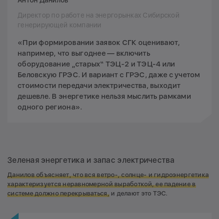
Директор по работе на энергорынках Сибирской
генерирующей компании
«При формировании заявок СГК оценивают,
например, что выгоднее — включить
оборудование „старых“ ТЭЦ-2 и ТЭЦ-4 или
Беловскую ГРЭС. И вариант с ГРЭС, даже с учетом
стоимости передачи электричества, выходит
дешевле. В энергетике нельзя мыслить рамками
одного региона».
Зеленая энергетика и запас электричества
Данилов объясняет, что вся ветро-, солнце- и гидроэнергетика
характеризуется неравномерной выработкой, ее падение в
системе должно перекрываться,
и делают это ТЭС.