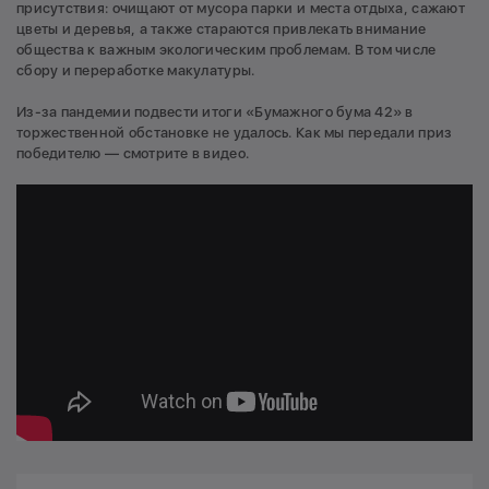
присутствия: очищают от мусора парки и места отдыха, сажают
цветы и деревья, а также стараются привлекать внимание
общества к важным экологическим проблемам. В том числе
сбору и переработке макулатуры.
Из-за пандемии подвести итоги «Бумажного бума 42» в
торжественной обстановке не удалось. Как мы передали приз
победителю — смотрите в видео.