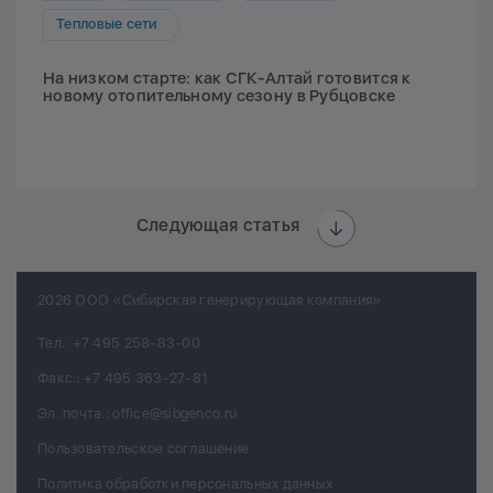
Тепловые сети
На низком старте: как СГК-Алтай готовится к
новому отопительному сезону в Рубцовске
Следующая статья
2026 ООО «Сибирская генерирующая компания»
Тел.:
+7 495 258-83-00
Факс.:
+7 495 363-27-81
Эл. почта.:
office@sibgenco.ru
Пользовательское соглашение
Политика обработки персональных данных