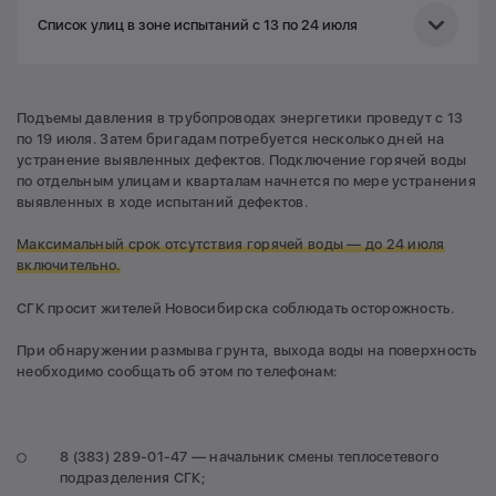
Список улиц в зоне испытаний с 13 по 24 июля
Планировочная, Котовского (от улицы Пермитина до
Станиславского), Ватутина, Стартовая, Космическая,
Подъемы давления в трубопроводах энергетики проведут с 13
Пермитина, Выставочная, Блюхера, Геодезическая,
по 19 июля. Затем бригадам потребуется несколько дней на
Новогодняя, Немировича-Данченко (от площади
устранение выявленных дефектов. Подключение горячей воды
Лыщинского до улицы Ватутина), 1-я и 2-я Чулымская,
по отдельным улицам и кварталам начнется по мере устранения
проспект Карла Маркса, Горский жилмассив, а также
выявленных в ходе испытаний дефектов.
жилые комплексы «Ясный Берег», «Венеция»,
«Панорама», квартал «Восточный поселок».
Максимальный срок отсутствия горячей воды — до 24 июля
включительно.
СГК просит жителей Новосибирска соблюдать осторожность.
При обнаружении размыва грунта, выхода воды на поверхность
необходимо сообщать об этом по телефонам:
8 (383) 289-01-47 — начальник смены теплосетевого
подразделения СГК;