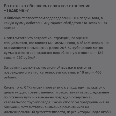
Во сколько обошлось гаражное отопление
«задарма»?
В бийском теплосетевом подразделении СГК подсчитали, в
какую сумму собственнику гаража обойдется эта незаконная
врезка.
С учетом того что возраст конструкции, по оценке
специалистов, составляет минимум 3 года, а объем незаконно
отапливаемого помещения равен 296,67 кубических метра,
сумма к оплате за незаконно потребленную энергию — 124
тысячи 267 рублей.
Затраты на демонтаж незаконной врезки и ремонта
поврежденного участка теплосети составили 16 тысяч 406
рублей.
Кроме того, СГК готовит претензию к владельцу гаража: он с
целью ухода от ответственности решил пустить расследование
по ложному пути и намеренно повредил поверхность
квартального трубопровода. Таким способом предприимчивый
бийчанин хотел отвлечь внимание ремонтников на
инсценированный дефект теплосети, через который вода якобы