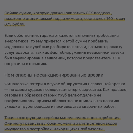
Сейчас сумма, которую должен заплатить СГК владелец
незаконно отапливаемой недвижимости, составляет 140 тысяч
673 рубля.
Если собственник гаража откажется выполнить требования
энергетиков, то ему придется к этой сумме прибавить
издержки на судебные разбирательства и, возможно, оплату
услуг адвоката, так как факт обнаружения незаконной врезки
был зафиксирован в заявлении, которое представители СГК
направили в полицию.
Чем опасны несанкционированные врезки
Финансовые потери в случае обнаружения незаконной врезки
— не самые худшие последствия энерговоровства. Как правило,
отводы из обрезков старых труб делают далеко не
профессионалы, причем абсолютно не вникая в технологию
укладки трубопроводов и производства сварочных работ.
Такие конструкции подобны минам замедленного действия.
Они могут рвануть в любой момент и залить сетевой водой
имущество в постройках, находящихся поблизости.