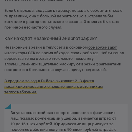
Если бы врезка, ведущая к гаражу, не дала о себе знать после
гидравлики, она с большой вероятностью выстрелила бы
кипятком в разгар отопительного сезона. Это могло бы стать
причиной несчастного случая.
Как находят незаконный энерготрафик?
Незаконные врезки в теплосети в основном
обнаруживают
инспекторы СГК во время обходов своих районов
. Найти канал
воровства тепла достаточно сложно, поскольку
злоумышленники тщательно маскируют врезки фрагментами
построек и в большинстве случаев прячут под землей.
В среднем за год в Бийске выявляют 2–3 факта
несанкционированного подключения к источникам
теплоснабжения.
За установленный факт энерговоровства с физических
лиц, помимо компенсации ущерба, взимается штраф от
10 до 15 тысяч рублей. Юридические лица рискуют за
подобные действия получить 40 тысяч рублей штрафа с