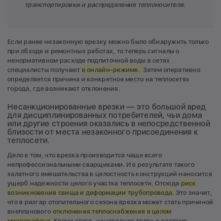
транспортировки и распределения теплоносителя.
Если ранее незаконную врезку можно было обнаружить только
при обходе и ремонтных работах, то теперь сигналы о
ненормативном расходе подпиточной воды в сетях
специалисты получают
в онлайн-режиме.
Затем оперативно
определяется причина и конкретное место на теплосетях
города, где возникают отклонения.
Несанкционированные врезки — это большой вред
для дисциплинированных потребителей, чьи дома
или другие строения оказались в непосредственной
близости от места незаконного присоединения к
теплосети.
Дело в том, что врезка производится чаще всего
непрофессиональными сварщиками. И в результате такого
халатного вмешательства в целостность конструкций наносится
ущерб надежности целого участка теплосети. Отсюда
риск
возникновения свища и деформации трубопровода.
Это значит,
что в разгар отопительного сезона врезка может стать причиной
внепланового
отключения теплоснабжения в целом
микрорайоне.
Кроме этого, «инородное тело» в системе