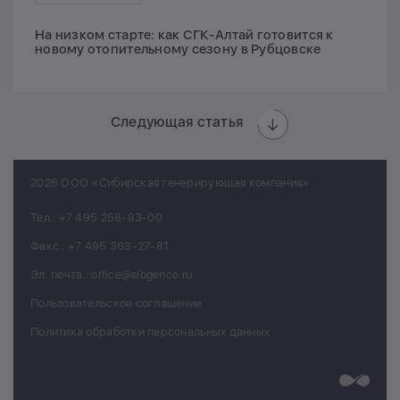
На низком старте: как СГК-Алтай готовится к
новому отопительному сезону в Рубцовске
Следующая статья
2026 ООО «Сибирская генерирующая компания»
Тел.:
+7 495 258-83-00
Факс.:
+7 495 363-27-81
Эл. почта.:
office@sibgenco.ru
Пользовательское соглашение
Политика обработки персональных данных
Разработк
Chips