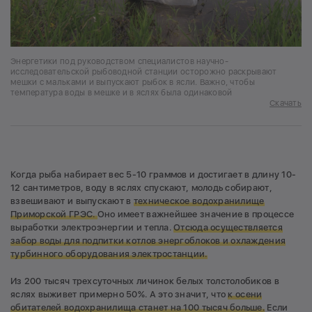
Энергетики под руководством специалистов научно-
исследовательской рыбоводной станции осторожно раскрывают
мешки с мальками и выпускают рыбок в ясли. Важно, чтобы
температура воды в мешке и в яслях была одинаковой
Скачать
Когда рыба набирает вес 5-10 граммов и достигает в длину 10-
12 сантиметров, воду в яслях спускают, молодь собирают,
взвешивают и выпускают в
техническое водохранилище
Приморской ГРЭС.
Оно имеет важнейшее значение в процессе
выработки электроэнергии и тепла.
Отсюда осуществляется
забор воды для подпитки котлов энергоблоков и охлаждения
турбинного оборудования электростанции.
Из 200 тысяч трехсуточных личинок белых толстолобиков в
яслях выживет примерно 50%. А это значит, что
к осени
обитателей водохранилища станет на 100 тысяч больше.
Если