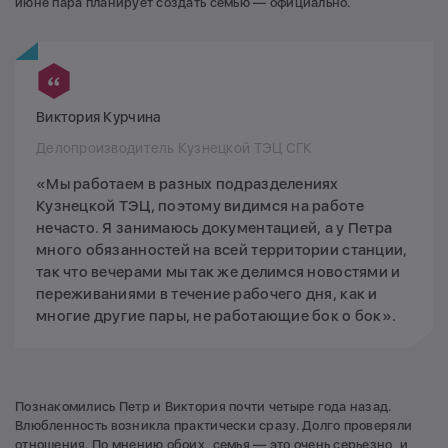
июне пара планирует создать семью — официально.
Виктория Курчина
Делопроизводитель Кузнецкой ТЭЦ СГК
«Мы работаем в разных подразделениях
Кузнецкой ТЭЦ, поэтому видимся на работе
нечасто. Я занимаюсь документацией, а у Петра
много обязанностей на всей территории станции,
так что вечерами мы так же делимся новостями и
переживаниями в течение рабочего дня, как и
многие другие пары, не работающие бок о бок».
Познакомились Петр и Виктория почти четыре года назад.
Влюбленность возникла практически сразу. Долго проверяли
отношения. По мнению обоих, семья — это очень серьезно, и