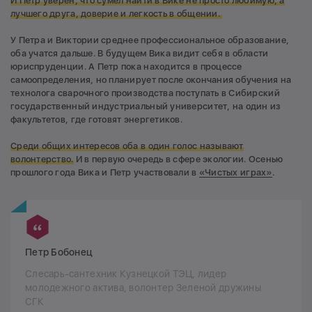
И Петр уверен, что сумел найти в Вике не просто любимую, а
лучшего друга, доверие и легкость в общении.
У Петра и Виктории среднее профессиональное образование,
оба учатся дальше. В будущем Вика видит себя в области
юриспруденции. А Петр пока находится в процессе
самоопределения, но планирует после окончания обучения на
технолога сварочного производства поступать в Сибирский
государственный индустриальный университет, на один из
факультетов, где готовят энергетиков.
Среди общих интересов оба в один голос называют
волонтерство.
И в первую очередь в сфере экологии. Осенью
прошлого года Вика и Петр участвовали в
«Чистых играх»
.
Петр Бобонец
Слесарь-сантехник Кузнецкой ТЭЦ, лидер
молодежного актива, волонтер Зеленой дружины
СГК