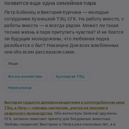
появится еще одна семейная пара
Петр Бобонец и Виктория Курчина — молодые
сотрудники Кузнецкой ТЭЦ СГК. На работу вместе, с
работы вместе — и всегда рядом. Может ли такая
тесная жизнь в паре притупить чувства? И не боятся
ли будущие молодожены, что любовная лодка
разобьется о быт? Накануне Дня всех влюбленных
они обо всем рассказали сами.
Люди
Жизнь коллектива
Кузнецкая ТЭЦ
Новокузнецк
Виктория трудится делопроизводителем в котлотурбинном цехе
ТЭЦ, а Петр — слесарь-сантехник, учится на технолога
сварочного производства.
Оба волонтеры Зеленой дружины
СГК, активно помогают приюту для бездомных животных.
Любовь соединяет Викторию и Петра уже несколько лет, а в