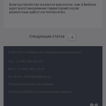
Благоустройство на месте раскопок: как в Бийске
идет восстановление территорий после
ремонтных работ на теплосетях.
Следующая статья
2026 ООО «Сибирская генерирующая компания»
Тел.:
+7 495 258-83-00
Факс.:
+7 495 363-27-81
Эл. почта.:
office@sibgenco.ru
Пользовательское соглашение
Политика обработки персональных данных
Разработк
Chips