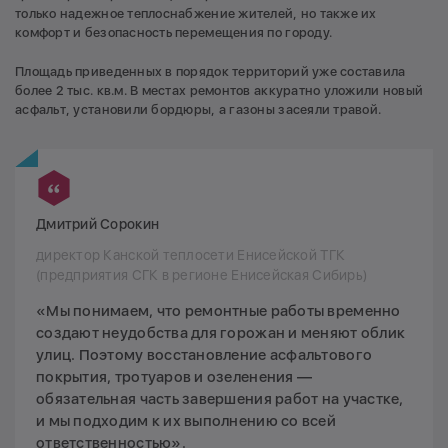
только надежное теплоснабжение жителей, но также их
комфорт и безопасность перемещения по городу.
Площадь приведенных в порядок территорий уже составила
более 2 тыс. кв.м. В местах ремонтов аккуратно уложили новый
асфальт, установили бордюры, а газоны засеяли травой.
Дмитрий Сорокин
директор Канской теплосети Енисейской ТГК
(предприятия СГК в регионе Енисейская Сибирь)
«Мы понимаем, что ремонтные работы временно
создают неудобства для горожан и меняют облик
улиц. Поэтому восстановление асфальтового
покрытия, тротуаров и озеленения —
обязательная часть завершения работ на участке,
и мы подходим к их выполнению со всей
ответственностью».