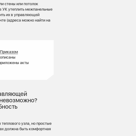
ли стены или потолок
 в УК утеплить межпанельные
ить их в управляющей
чте (адреса можно найти на
Приказом
рописаны
 приложены акты
равляющей
а невозможно?
бность
 теплового узла, но простые
рах должна быть комфортная