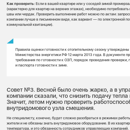
Как проверить:
Если в вашей квартире или у соседей зимой промерза
(характерно для квартир на верхних этажах), необходимо потребовать
швы или чердак. Проверить выполнение работ можно по актам: запрос
компании лучше в письменном виде, как вариант — по электронной по
коммунальной квитанции).
Правила оценки готовности к отопительному сезону утверждены
Министерства энергетики РФ 12 марта 2013 года. В документе п
требования по готовности к ОЗП, порядок проведения проверки,
и паспорта готовности к зиме.
Совет №3. Весной было очень жарко, а в уп
компании сказали, что снизить подачу тепл
Значит, летом нужно проверить работоспосо
внутридомового узла смешения.
Не специалисту, конечно, будет сложно разобраться в режимах работы
жители и не обязаны знать внутридомовое оборудование. В их кварти
температура, и это обязанность сотрудников управляющих компаний.