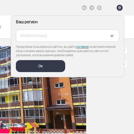
Ваш регион
ы
Меню
Все теги
Выберите город
Продолжая пользоваться сайтом, вы даёте
согласие
на автоматический
сбор и анализ ваших данных, необходимых для работы сайта и его
улучшения, использование файлов cookie.
Ок