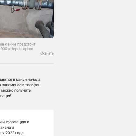
ов к зиме предстоит
 900 в Черногорске
Скачать
шаются в канун начала
ка напоминаем телефон
у можно получить
заций.
м информацию о
бакана и
ля 2022 года,