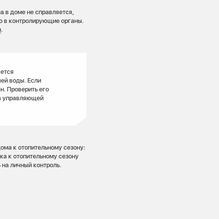
а в доме не справляется,
о в контролирующие органы.
u
.
яется
чей воды. Если
н. Проверить его
ча управляющей
дома к отопительному сезону:
вка к отопительному сезону
 на личный контроль.