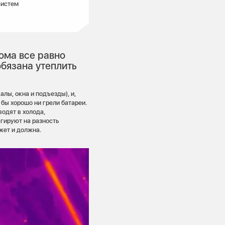
систем
ома все равно
бязана утеплить
лы, окна и подъезды), и,
бы хорошо ни грели батареи.
водят в холода,
гируют на разность
жет и должна.