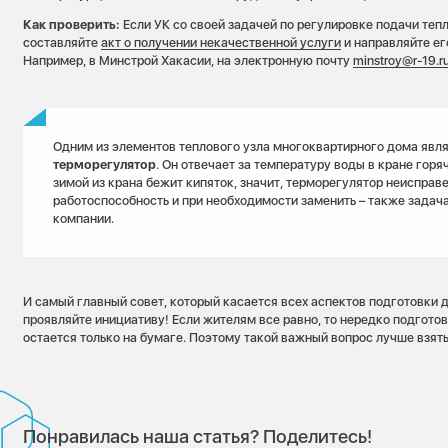
Как проверить:
Если УК со своей задачей по регулировке подачи тепл
составляйте
акт о получении некачественной услуги
и направляйте ег
Например, в Минстрой Хакасии, на электронную почту
minstroy@r-19.r
Одним из элементов теплового узла многоквартирного дома явл
терморегулятор
. Он отвечает за температуру воды в кране горя
зимой из крана бежит кипяток, значит, терморегулятор неисправе
работоспособность и при необходимости заменить – также зада
компании.
И самый главный совет, который касается всех аспектов подготовки 
проявляйте инициативу! Если жителям все равно, то нередко подгото
остается только на бумаге. Поэтому такой важный вопрос лучше взять
Понравилась наша статья? Поделитесь!