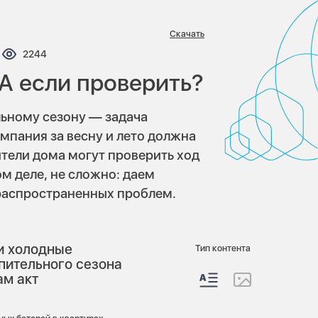
Скачать
нтариев:
Просмотров:
2244
А если проверить?
льному сезону — задача
пания за весну и лето должна
ители дома могут проверить ход
ом деле, не сложно: даем
 распространенных проблем.
ли холодные
Тип контента
опительного сезона
ам акт