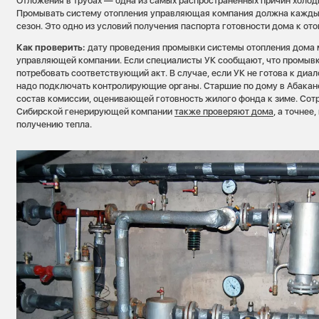
Отложения в трубах — одна из самых распространенных причин холодн
Промывать систему отопления управляющая компания должна кажды
сезон. Это одно из условий получения паспорта готовности дома к от
Как проверить:
дату проведения промывки системы отопления дома 
управляющей компании. Если специалисты УК сообщают, что промывка
потребовать соответствующий акт. В случае, если УК не готова к диал
надо подключать контролирующие органы. Старшие по дому в Абакане,
состав комиссии, оценивающей готовность жилого фонда к зиме. Сот
Сибирской генерирующей компании
также проверяют дома
, а точнее
получению тепла.