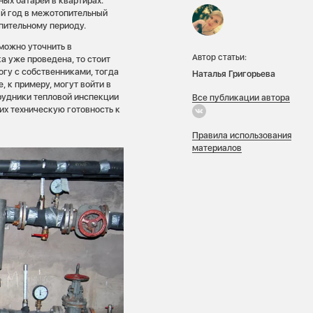
ых батарей в квартирах.
й год в межотопительный
опительному периоду.
можно уточнить в
Автор статьи:
 уже проведена, то стоит
огу с собственниками, тогда
Наталья Григорьева
 к примеру, могут войти в
рудники тепловой инспекции
Все публикации автора
, их техническую готовность к
Правила использования
материалов