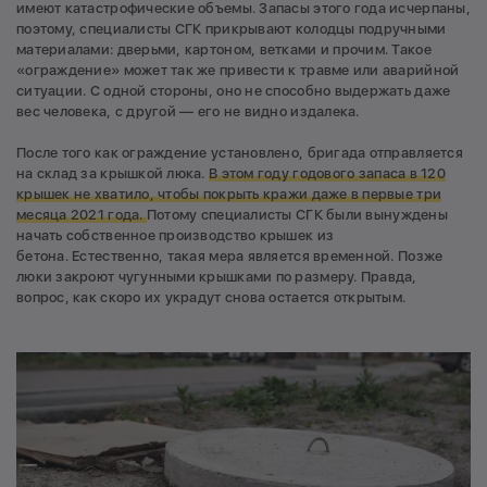
имеют катастрофические объемы. Запасы этого года исчерпаны,
поэтому, специалисты СГК прикрывают колодцы подручными
материалами: дверьми, картоном, ветками и прочим. Такое
«ограждение» может так же привести к травме или аварийной
ситуации. С одной стороны, оно не способно выдержать даже
вес человека, с другой — его не видно издалека.
После того как ограждение установлено, бригада отправляется
на склад за крышкой люка.
В этом году годового запаса в 120
крышек не хватило, чтобы покрыть кражи даже в первые три
месяца 2021 года.
Потому специалисты СГК были вынуждены
начать собственное производство крышек из
бетона. Естественно, такая мера является временной. Позже
люки закроют чугунными крышками по размеру. Правда,
вопрос, как скоро их украдут снова остается открытым.