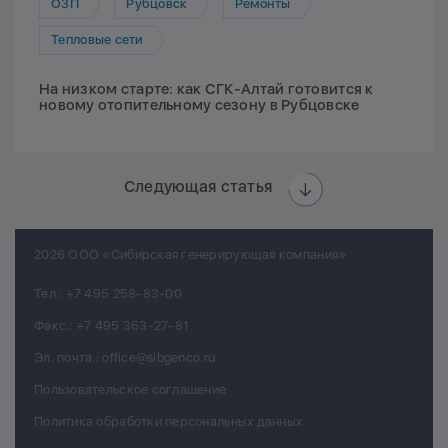
ОЗП
Рубцовск
Ремонты
Тепловые сети
На низком старте: как СГК-Алтай готовится к
новому отопительному сезону в Рубцовске
Следующая статья
2026 ООО «Сибирская генерирующая компания»
Тел.:
+7 495 258-83-00
Факс.:
+7 495 363-27-81
Эл. почта.:
office@sibgenco.ru
Пользовательское соглашение
Политика обработки персональных данных