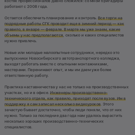
костяк профессионалов давно сложился: со мной бригадиры
работают с 2008 года.
Остается обеспечить планирование и контроль.
Все торги на
подрядные работы СГК проводит еще в зимний период — как
правило, в январе — феврале. В марте мы уже знаем, какие
объемы у нас предполагаются
, сколько и каких специалистов
нужно привлечь.
Новые или молодые малоопытные сотрудники, нередко это
выпускники Новосибирского автотранспортного колледжа,
выходят работать вместе с опытными монтажниками,
мастерами. Перенимают опыт, и мы им даем уже более
ответственную работу.
Практика наставничества у нас не только на производственных
участках, но и в офисе.
И
нженеры производственно-
технического отдела, как правило, приходят после вузов. Им в
поддержку я сам записал несколько видеоуроков
. Этого
зачастую бывает достаточно, чтобы люди поняли, что от них
нужно. Только за последние два года нам удалось вырастить
несколько хороших производственно-технических
специалистов.