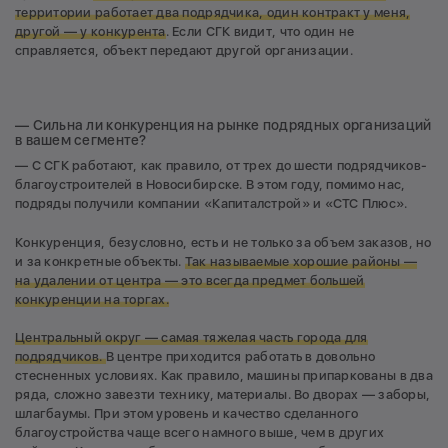
территории работает два подрядчика, один контракт у меня,
другой — у конкурента
. Если СГК видит, что один не
справляется, объект передают другой организации.
— Сильна ли конкуренция на рынке подрядных организаций
в вашем сегменте?
— С СГК работают, как правило, от трех до шести подрядчиков-
благоустроителей в Новосибирске. В этом году, помимо нас,
подряды получили компании «Капиталстрой» и «СТС Плюс».
Конкуренция, безусловно, есть и не только за объем заказов, но
и за конкретные объекты.
Так называемые хорошие районы —
на удалении от центра — это всегда предмет большей
конкуренции на торгах.
Центральный округ — самая тяжелая часть города для
подрядчиков.
В центре приходится работать в довольно
стесненных условиях. Как правило, машины припаркованы в два
ряда, сложно завезти технику, материалы. Во дворах — заборы,
шлагбаумы. При этом уровень и качество сделанного
благоустройства чаще всего намного выше, чем в других