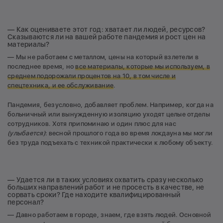
— Как оцениваете этот год: хватает ли людей, ресурсов?
Сказываются ли на вашей работе пандемия и рост цен на
материалы?
— Мы не работаем с металлом, цены на который взлетели в
последнее время, но
все материалы, которые мы используем, в
среднем подорожали процентов на 10, в том числе и
спецтехника, и ее обслуживание
.
Пандемия, безусловно, добавляет проблем. Например, когда на
больничный или вынужденную изоляцию уходят целые отделы
сотрудников. Хотя припоминаю и один плюс для нас
(улыбается)
: весной прошлого года во время локдауна мы могли
без труда подъехать с техникой практически к любому объекту.
— Удается ли в таких условиях охватить сразу несколько
больших направлений работ и не просесть в качестве, не
сорвать сроки? Где находите квалифицированный
персонал?
— Давно работаем в городе, знаем, где взять людей. Основной