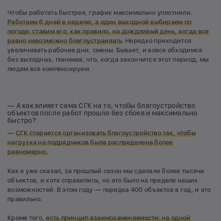
Чтобы работать быстрее, график максимально уплотнили.
Работаем 6 дней в неделю, а один выходной выбираем по
погоде: ставим его, как правило, на дождливый день, когда все
равно невозможно благоустраивать
. Нередко приходится
увеличивать рабочие дни, смены. Бывает, и вовсе обходимся
без выходных, понимая, что, когда закончится этот период, мы
людям все компенсируем.
— А как влияет сама СГК на то, чтобы благоустройство
объектов после работ прошло без сбоев и максимально
быстро?
—
СГК старается организовать благоустройство так, чтобы
нагрузка на подрядчиков была распределена более
равномерно.
Как я уже сказал, за прошлый сезон мы сделали более тысячи
объектов, и хотя справились, но это было на пределе наших
возможностей. В этом году — порядка 400 объектов в год, и это
правильно.
Кроме того,
есть принцип взаимозаменяемости: на одной