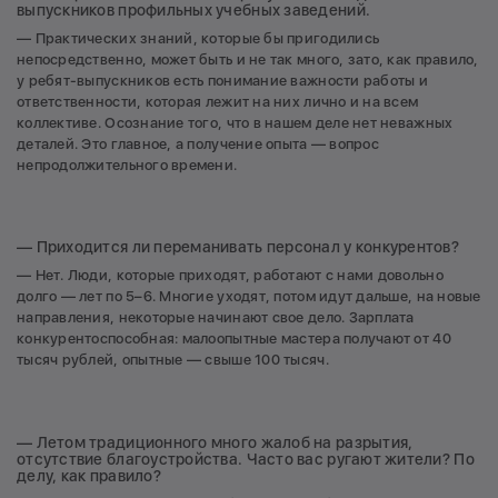
выпускников профильных учебных заведений.
— Практических знаний, которые бы пригодились
непосредственно, может быть и не так много, зато, как правило,
у ребят-выпускников есть понимание важности работы и
ответственности, которая лежит на них лично и на всем
коллективе. Осознание того, что в нашем деле нет неважных
деталей. Это главное, а получение опыта — вопрос
непродолжительного времени.
— Приходится ли переманивать персонал у конкурентов?
— Нет. Люди, которые приходят, работают с нами довольно
долго — лет по 5–6. Многие уходят, потом идут дальше, на новые
направления, некоторые начинают свое дело. Зарплата
конкурентоспособная: малоопытные мастера получают от 40
тысяч рублей, опытные — свыше 100 тысяч.
— Летом традиционного много жалоб на разрытия,
отсутствие благоустройства. Часто вас ругают жители? По
делу, как правило?