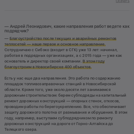
Скачать
— Андрей Леонидович, какие направления работ ведете как
подрядчик?
—
Благоустройство после текущих и аварийных ремонтов
теплосетей —
наше первое и основное направление.
Сотрудничаю с Сибэко (входит в СГК) уже 13 лет: начинал,
работая в подрядных организациях, а с 2015 года — уже как
основатель и директор своей компании.
В этом году
благоустроим в Новосибирске 400 объектов.
Есть у нас еще два направления. Это работа по содержанию
площадок топливозаправочных станций в Новосибирской
области. Кроме того, уже около десяти лет занимаемся
дорожным строительством: берем субподряды на капитальный
ремонт дорожных конструкций — опорных стенок, откосов,
проводим работы по берегоукреплению. Все, что обеспечивает
защиту дорожного полотна от размывания и обрушения. В этом
году, например, выступаем субподрядчиком по ремонту
дорожных конструкций на дороге от Горно-Алтайска до
Телецкого озера.