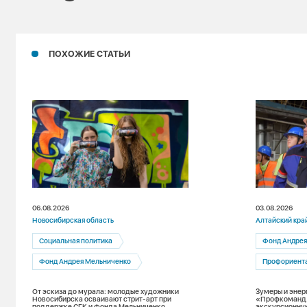
ПОХОЖИЕ СТАТЬИ
06.08.2026
03.08.2026
Новосибирская область
Алтайский кра
Социальная политика
Фонд Андрея
Фонд Андрея Мельниченко
Профориент
От эскиза до мурала: молодые художники
Зумеры и энер
Новосибирска осваивают стрит-арт при
«Профкоманд
поддержке СГК и Фонда Мельниченко
экскурсионну