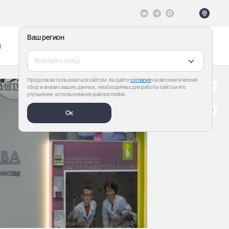
Ваш регион
ы
Меню
Все теги
Выберите город
Продолжая пользоваться сайтом, вы даёте
согласие
на автоматический
сбор и анализ ваших данных, необходимых для работы сайта и его
улучшения, использование файлов cookie.
Ок